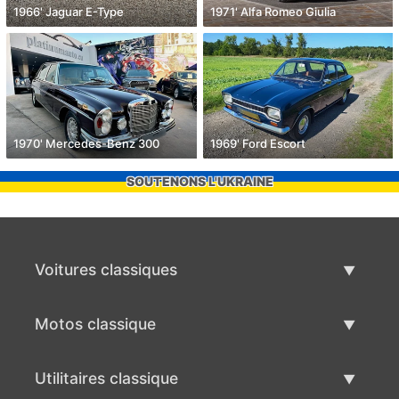
1966' Jaguar E-Type
1971' Alfa Romeo Giulia
1970' Mercedes-Benz 300
1969' Ford Escort
SOUTENONS L'UKRAINE
Voitures classiques
Liste des voitures classiques
Motos classique
Vendre voiture classique
Liste des motos classiques
Utilitaires classique