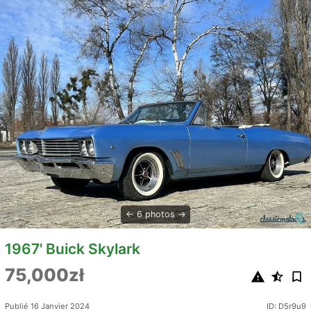
6 photos
1967' Buick Skylark
75,000zł
Publié 16 Janvier 2024
ID: D5r9u9