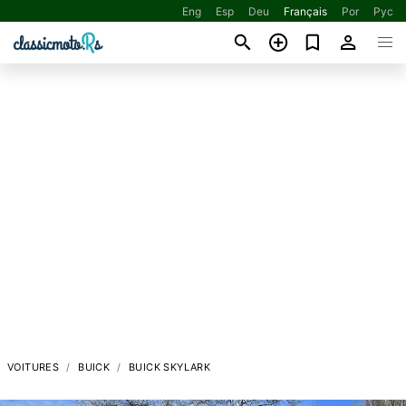
Eng
Esp
Deu
Français
Por
Рус
VOITURES
BUICK
BUICK SKYLARK