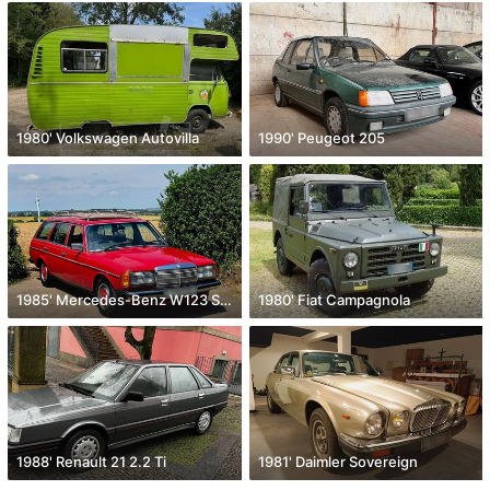
1980' Volkswagen Autovilla
1990' Peugeot 205
1985' Mercedes-Benz W123 S123 200T
1980' Fiat Campagnola
1988' Renault 21 2.2 Ti
1981' Daimler Sovereign