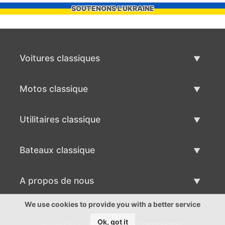
SOUTENONS L'UKRAINE
Voitures classiques
Liste des voitures classiques
Motos classique
Vendre voiture classique
Liste des motos classiques
Utilitaires classique
Vendre moto classique
Liste des utilitaires classique
Bateaux classique
Vendre des véhicule utilitaire
Liste des bateaux classiques
A propos de nous
Vends bateau classique
A propos de nous
We use cookies to provide you with a better service
Ok, got it
©2017-2026 - ClassicMotors