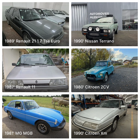
1989' Renault 21 1.7 Tse Euro
1990' Nissan Terrano
1987' Renault 11
1980' Citroen 2CV
1981' MG MGB
1990' Citroen Xm