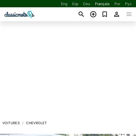
Eng
Esp
Deu
Français
Por
Рус
VOITURES
CHEVROLET