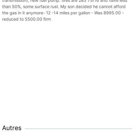
transmission), new fuel pump. tires are 285 75r16 and have less
than 50%, some surface rust. My son decided he cannot afford
the gas in it anymore- 12 -14 miles per gallon - Was 8995.00 -
reduced to 5500.00 firm
Autres