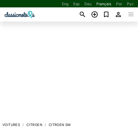
Eng
Esp
Deu
Français
Por
Рус
VOITURES
CITROEN
CITROEN SM