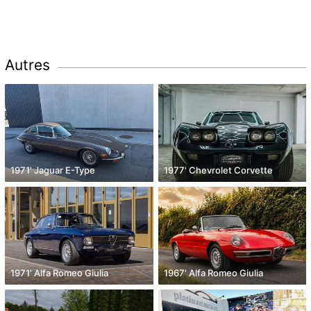
Autres
1971' Jaguar E-Type
1977' Chevrolet Corvette
1971' Alfa Romeo Giulia
1967' Alfa Romeo Giulia