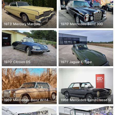
1973' Mercury Marquis
1970' Mercedes-Benz 300
1970' Citroen DS
1971' Jaguar E-Type
1969' Mercedes-Benz W114
1968' Mercedes-Benz Classe Sl