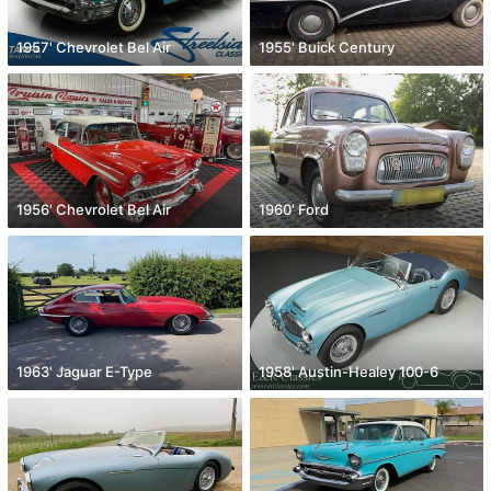
1957' Chevrolet Bel Air
1955' Buick Century
1956' Chevrolet Bel Air
1960' Ford
1963' Jaguar E-Type
1958' Austin-Healey 100-6