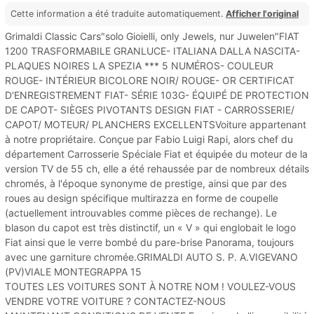
Cette information a été traduite automatiquement.
Afficher l'original
Grimaldi Classic Cars"solo Gioielli, only Jewels, nur Juwelen"FIAT
1200 TRASFORMABILE GRANLUCE- ITALIANA DALLA NASCITA-
PLAQUES NOIRES LA SPEZIA *** 5 NUMÉROS- COULEUR
ROUGE- INTÉRIEUR BICOLORE NOIR/ ROUGE- OR CERTIFICAT
D'ENREGISTREMENT FIAT- SÉRIE 103G- ÉQUIPÉ DE PROTECTION
DE CAPOT- SIÈGES PIVOTANTS DESIGN FIAT - CARROSSERIE/
CAPOT/ MOTEUR/ PLANCHERS EXCELLENTSVoiture appartenant
à notre propriétaire. Conçue par Fabio Luigi Rapi, alors chef du
département Carrosserie Spéciale Fiat et équipée du moteur de la
version TV de 55 ch, elle a été rehaussée par de nombreux détails
chromés, à l'époque synonyme de prestige, ainsi que par des
roues au design spécifique multirazza en forme de coupelle
(actuellement introuvables comme pièces de rechange). Le
blason du capot est très distinctif, un « V » qui englobait le logo
Fiat ainsi que le verre bombé du pare-brise Panorama, toujours
avec une garniture chromée.GRIMALDI AUTO S. P. A.VIGEVANO
(PV)VIALE MONTEGRAPPA 15
TOUTES LES VOITURES SONT À NOTRE NOM ! VOULEZ-VOUS
VENDRE VOTRE VOITURE ? CONTACTEZ-NOUS