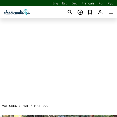
Eng
Esp
Deu
Français
Por
Рус
VOITURES
FIAT
FIAT 1200