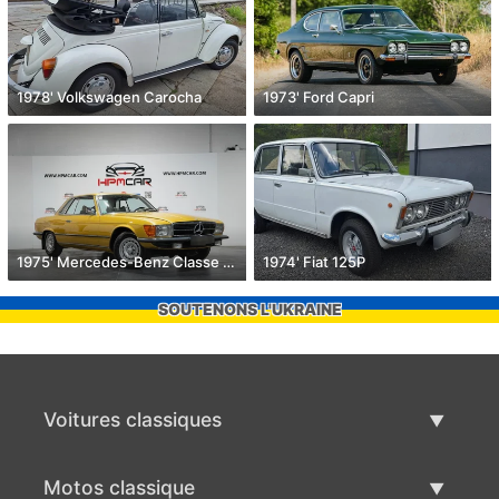
1978' Volkswagen Carocha
1973' Ford Capri
1975' Mercedes-Benz Classe Slc
1974' Fiat 125P
SOUTENONS L'UKRAINE
Voitures classiques
Liste des voitures classiques
Motos classique