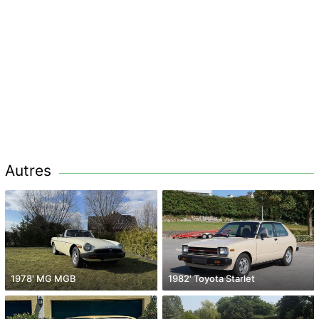
Autres
1978' MG MGB
1982' Toyota Starlet