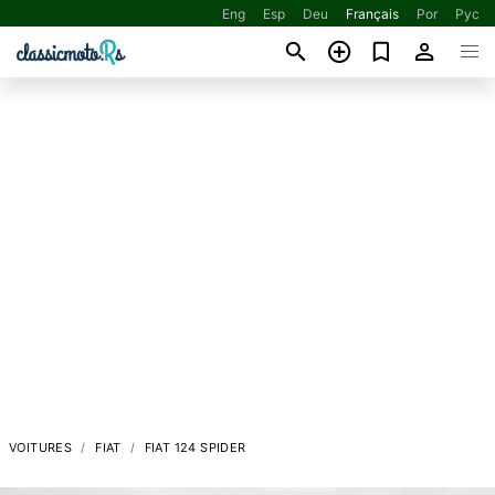
Eng
Esp
Deu
Français
Por
Рус
VOITURES
FIAT
FIAT 124 SPIDER