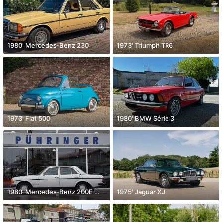
1980' Mercedes-Benz 230
1973' Triumph TR6
1973' Fiat 500
1980' BMW Série 3
1980' Mercedes-Benz 200E W123
1975' Jaguar XJ