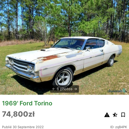
6 photos
1969' Ford Torino
74,800zł
Publié 30 Septembre 2022
ID: zqB4PK