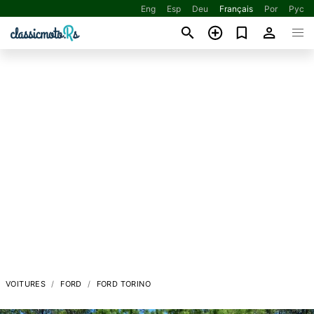
Eng
Esp
Deu
Français
Por
Рус
VOITURES
FORD
FORD TORINO