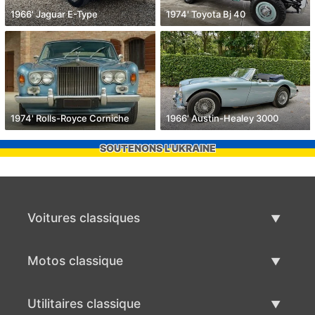
1966' Jaguar E-Type
1974' Toyota Bj 40
1974' Rolls-Royce Corniche
1966' Austin-Healey 3000
SOUTENONS L'UKRAINE
Voitures classiques
Liste des voitures classiques
Motos classique
Vendre voiture classique
Liste des motos classiques
Utilitaires classique