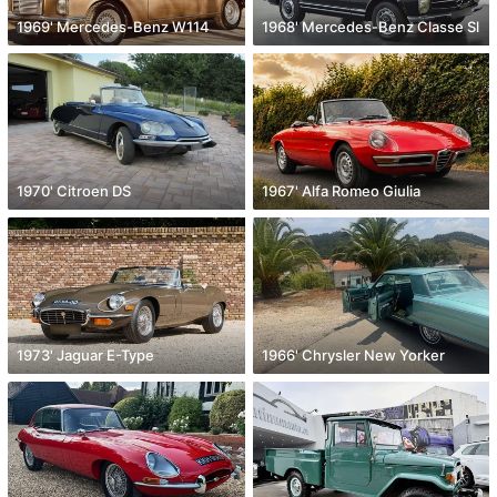
1969' Mercedes-Benz W114
1968' Mercedes-Benz Classe Sl
1970' Citroen DS
1967' Alfa Romeo Giulia
1973' Jaguar E-Type
1966' Chrysler New Yorker