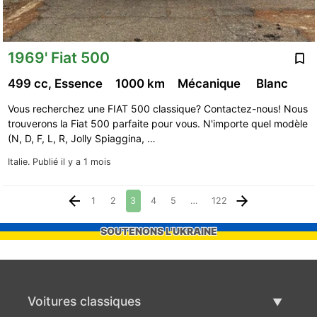
1969' Fiat 500
499 cc, Essence
1000 km
Mécanique
Blanc
Vous recherchez une FIAT 500 classique? Contactez-nous! Nous
trouverons la Fiat 500 parfaite pour vous. N'importe quel modèle
(N, D, F, L, R, Jolly Spiaggina, …
Italie.
Publié il y a 1 mois
1
2
3
4
5
…
122
SOUTENONS L'UKRAINE
Voitures classiques