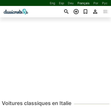
Eng
Esp
Deu
Français
Por
Рус
Voitures classiques en Italie