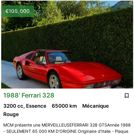
€105,000
1988' Ferrari 328
3200 cc, Essence
65000 km
Mécanique
Rouge
MCM présente une MERVEILLEUSEFERRARI 328 GTSAnnée 1988
- SEULEMENT 65 000 KM D'ORIGINE Originaire d'Italie - Plaque