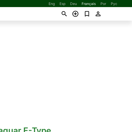
Eng
Esp
Deu
Français
Por
Рус
Jaguar E-Type