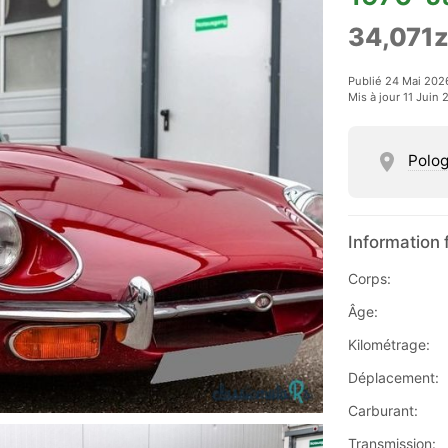
34,071z
Publié 24 Mai 202
Mis à jour 11 Juin
Polo
Information 
Corps:
Âge:
Kilométrage:
Déplacement:
Carburant:
Transmission: