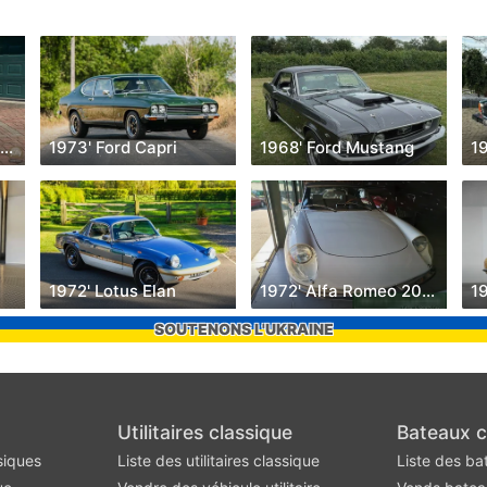
1970' Mercedes-Benz S-Klasse
1973' Ford Capri
1968' Ford Mustang
1
1972' Lotus Elan
1972' Alfa Romeo 2000
SOUTENONS L'UKRAINE
Utilitaires classique
Bateaux c
siques
Liste des utilitaires classique
Liste des ba