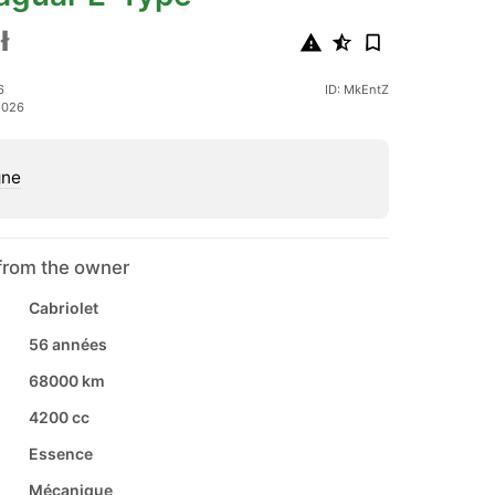
ł
6
ID: MkEntZ
 2026
gne
from the owner
Cabriolet
56 années
68000 km
4200 cc
Essence
Mécanique