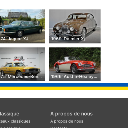
974' Jaguar XJ
1969' Daimler Xj
1975' Mercedes-Benz Classe Slc
1966' Austin-Healey 3000
lassique
A propos de nous
teaux classiques
A propos de nous