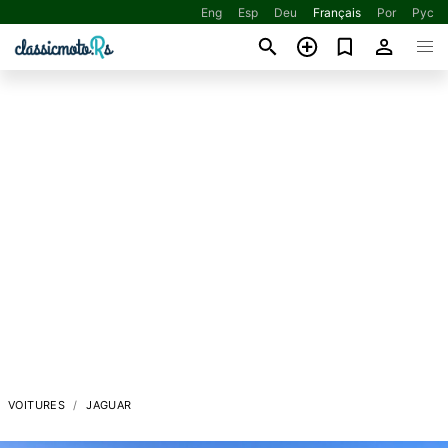
Eng
Esp
Deu
Français
Por
Рус
VOITURES
JAGUAR