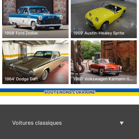
1958' Ford Zodiac
1959' Austin-Healey Sprite
1964' Dodge Dart
1960' Volkswagen Karmann Ghia
SOUTENONS L'UKRAINE
Voitures classiques
Liste des voitures classiques