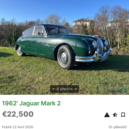
6 photos
1962' Jaguar Mark 2
€22,500
Publié 22 Avril 2026
ID: pBwsGO