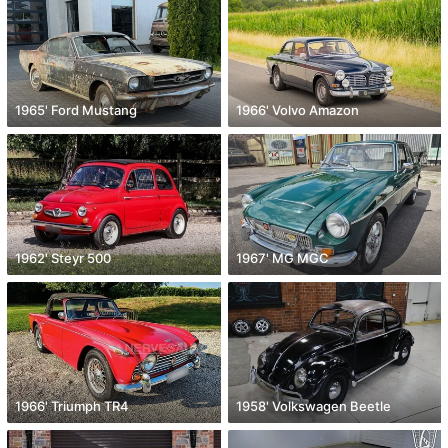
1965' Ford Mustang
1966' Volvo Amazon
1962' Steyr 500
1967' MG MGC
1966' Triumph TR4
1958' Volkswagen Beetle