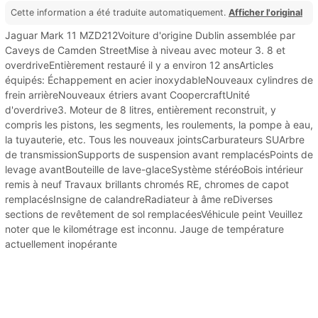
Cette information a été traduite automatiquement.
Afficher l'original
Jaguar Mark 11 MZD212Voiture d'origine Dublin assemblée par
Caveys de Camden StreetMise à niveau avec moteur 3. 8 et
overdriveEntièrement restauré il y a environ 12 ansArticles
équipés: Échappement en acier inoxydableNouveaux cylindres de
frein arrièreNouveaux étriers avant CoopercraftUnité
d'overdrive3. Moteur de 8 litres, entièrement reconstruit, y
compris les pistons, les segments, les roulements, la pompe à eau,
la tuyauterie, etc. Tous les nouveaux jointsCarburateurs SUArbre
de transmissionSupports de suspension avant remplacésPoints de
levage avantBouteille de lave-glaceSystème stéréoBois intérieur
remis à neuf Travaux brillants chromés RE, chromes de capot
remplacésInsigne de calandreRadiateur à âme reDiverses
sections de revêtement de sol remplacéesVéhicule peint Veuillez
noter que le kilométrage est inconnu. Jauge de température
actuellement inopérante