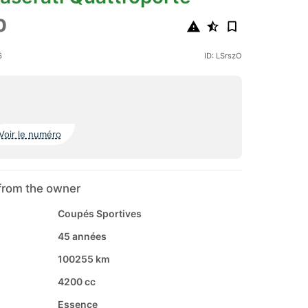
0
6
ID: LSrszO
Voir le numéro
from the owner
Coupés Sportives
45 années
100255 km
4200 cc
Essence