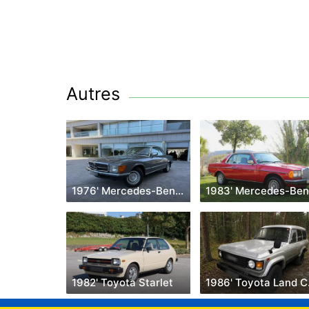
Autres
1976' Mercedes-Benz Classe Sl
1982' Toyota Starlet
198