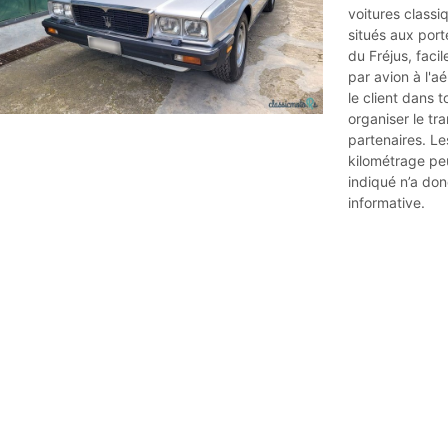
voitures class
situés aux port
du Fréjus, faci
par avion à l'a
le client dans 
organiser le tr
partenaires. Le
kilométrage peu
indiqué n’a do
informative.