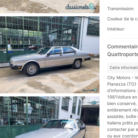
Transmission:
Couleur de la c
Intérieur:
Commentaire
Quattroport
Cette informat
City Motors - V
Pianezza (TO) - 
d'informations :
1981Voiture en e
bien conservé,
entièrement rév
assistée, boîte
italiens prêts p
contacter par 
ou aux coordon