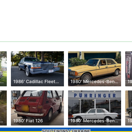
1983' Mercedes-Benz W123
1986' Cadillac Fleetwood Brougham
1980' Mercedes-Benz 230
1
6' Toyota Land Cruiser
1980' Fiat 126
1980' Mercedes-Benz 200E W123
19
SOUTENONS L'UKRAINE