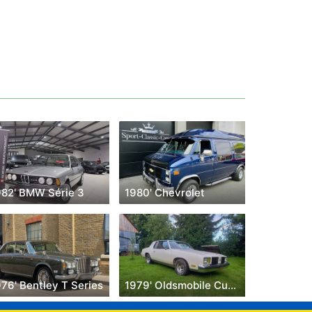
982' BMW Série 3
1980' Chevrolet
76' Bentley T Series
1979' Oldsmobile Cutlass