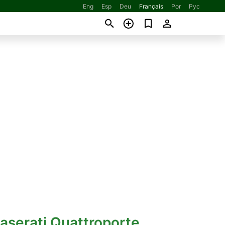
Eng
Esp
Deu
Français
Por
Рус
aserati Quattroporte