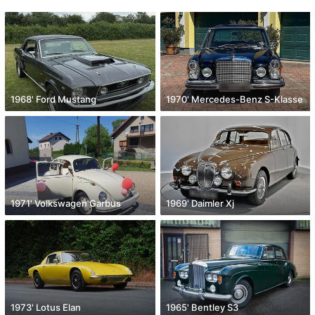
1968' Ford Mustang
1970' Mercedes-Benz S-Klasse
1971' Volkswagen Garbus
1969' Daimler Xj
1973' Lotus Elan
1965' Bentley S3