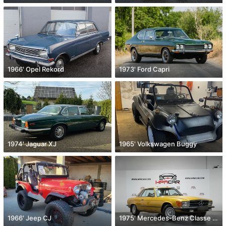
1966' Opel Rekord
1973' Ford Capri
1974' Jaguar XJ
1965' Volkswagen Buggy
1966' Jeep CJ
1975' Mercedes-Benz Classe Slc