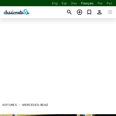
Eng
Esp
Deu
Français
Por
Рус
VOITURES
MERCEDES-BENZ