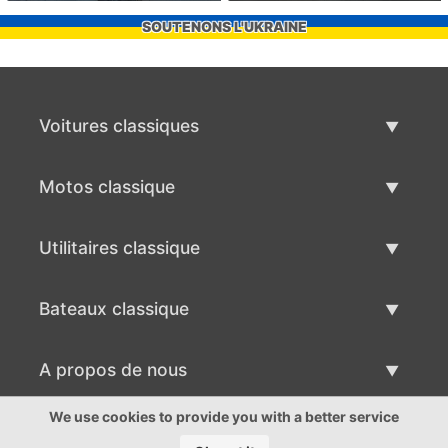
SOUTENONS L'UKRAINE
Voitures classiques
Liste des voitures classiques
Motos classique
Vendre voiture classique
Liste des motos classiques
Utilitaires classique
Vendre moto classique
Liste des utilitaires classique
Bateaux classique
Vendre des véhicule utilitaire
Liste des bateaux classiques
A propos de nous
Vends bateau classique
A propos de nous
We use cookies to provide you with a better service