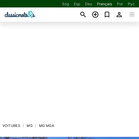
Eng
Esp
Deu
Français
Por
Рус
VOITURES
MG
MG MGA