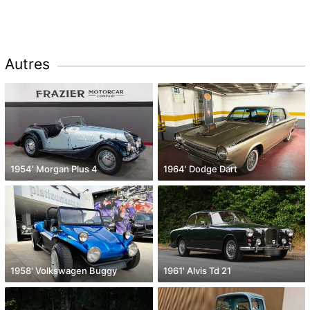
Autres
1954' Morgan Plus 4
1964' Dodge Dart
1958' Volkswagen Buggy
1961' Alvis Td 21