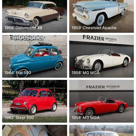
1956' Oldsmobile 88
1959' Chevrolet Apache
1964' Fiat 500
1958' MG MGA
1962' Steyr 500
1958' MG MGA