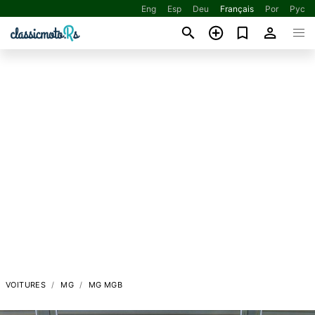
Eng
Esp
Deu
Français
Por
Рус
VOITURES
MG
MG MGB