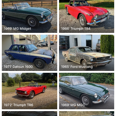
1969' MG Midget
1966' Triumph TR4
1971' Datsun 1600
1965' Ford Mustang
1972' Triumph TR6
1969' MG MGC