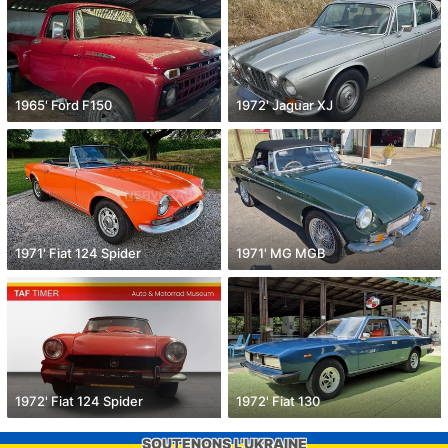
1965' Ford F150
1972' Jaguar XJ
1971' Fiat 124 Spider
1971' MG MGB
1972' Fiat 124 Spider
1972' Fiat 130
SOUTENONS L'UKRAINE