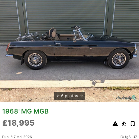
6 photos
1968' MG MGB
£18,995
Publié 7 Mai 2026
ID: fgSJU7