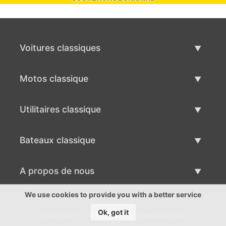
Voitures classiques
Liste des voitures classiques
Motos classique
Vendre voiture classique
Liste des motos classiques
Utilitaires classique
Vendre moto classique
Liste des utilitaires classique
Bateaux classique
Vendre des véhicule utilitaire
Liste des bateaux classiques
A propos de nous
Vends bateau classique
A propos de nous
We use cookies to provide you with a better service
Ok, got it
©2017-2026 - ClassicMotors
Contacts