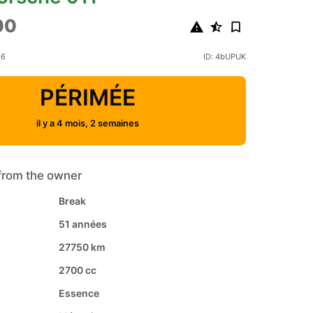
00
26
ID: 4bUPUK
PÉRIMÉE
il y a 4 mois, 2 semaines
from the owner
Break
51 années
27750 km
2700 cc
Essence