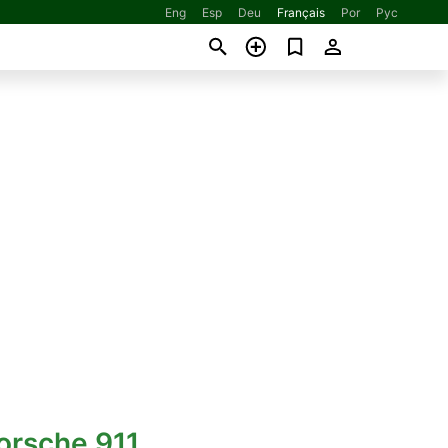
Eng
Esp
Deu
Français
Por
Рус
orsche 911