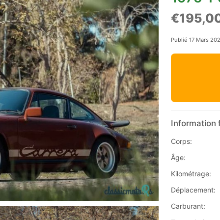
€195,0
Publié 17 Mars 20
Information 
Corps:
Âge:
Kilométrage:
Déplacement:
Carburant: