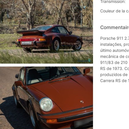
Transmission:
Couleur de la c
Commentaire
Porsche 911 2.
instalações, pr
último automóv
mecânica de co
911/83 de 210 
RS de 1973. Co
produzidos de 
Carrera RS de 