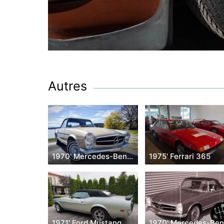
Autres
1970' Mercedes-Benz 280
1975' Ferrari 365
1971' Ford Mustang