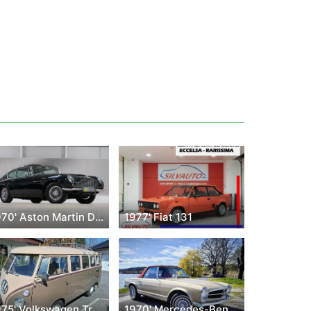
1970' Aston Martin DB6
1977' Fiat 131
1975' Volkswagen Transporter
1970' Mercedes-Benz Sl-Klasse