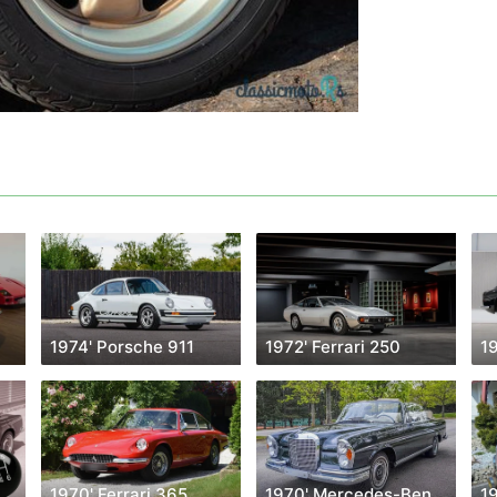
1974' Porsche 911
1972' Ferrari 250
1970' Mercedes-Benz Sl Class
1970' Ferrari 365
1970' Mercedes-Benz S-Klasse