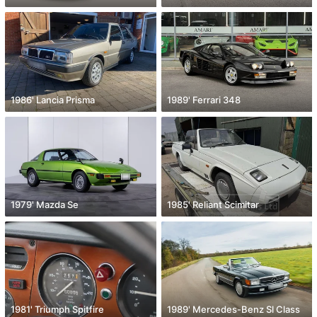
1986' Lancia Prisma
1989' Ferrari 348
1979' Mazda Se
1985' Reliant Scimitar
1981' Triumph Spitfire
1989' Mercedes-Benz Sl Class