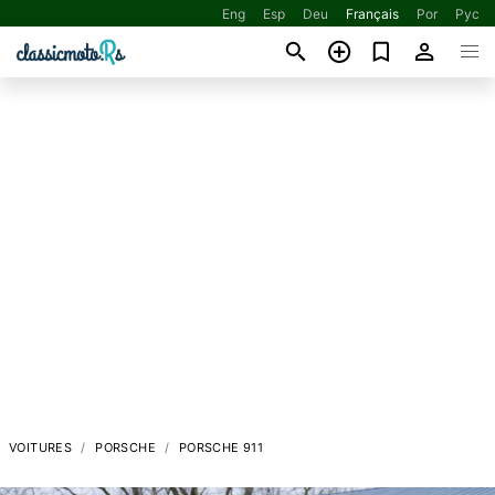
Eng
Esp
Deu
Français
Por
Рус
VOITURES
PORSCHE
PORSCHE 911