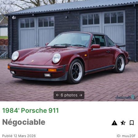
6 photos
1984' Porsche 911
Négociable
Publié 12 Mars 2026
ID: muu20F