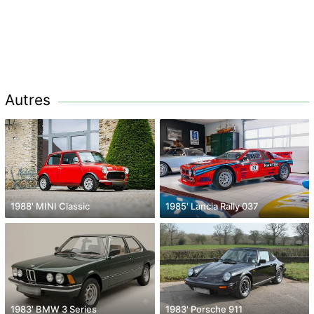
Autres
1988' MINI Classic
1985' Lancia Rally 037
1983' BMW 3 Series
1983' Porsche 911