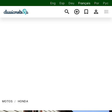
Eng
Esp
Deu
Français
Por
Рус
MOTOS
HONDA