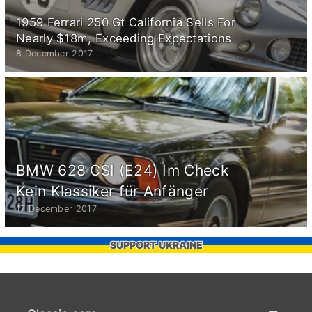
1959 Ferrari 250 Gt California Sells For
Nearly $18m, Exceeding Expectations
8 December 2017
BMW 628 CSI (E24) Im Check
Kein Klassiker für Anfänger
17 December 2017
SUPPORT UKRAINE