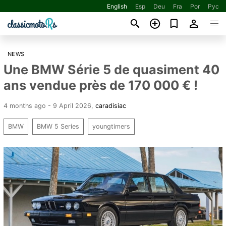
English
Esp
Deu
Fra
Por
Рус
NEWS
Une BMW Série 5 de quasiment 40
ans vendue près de 170 000 € !
4 months ago - 9 April 2026
,
caradisiac
BMW
BMW 5 Series
youngtimers