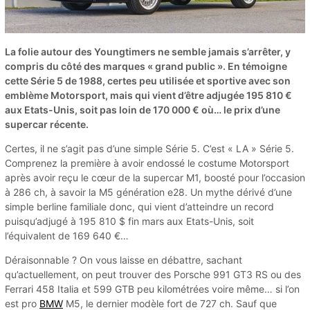
La folie autour des Youngtimers ne semble jamais s’arrêter, y
compris du côté des marques « grand public ». En témoigne
cette Série 5 de 1988, certes peu utilisée et sportive avec son
emblème Motorsport, mais qui vient d’être adjugée 195 810 €
aux Etats-Unis, soit pas loin de 170 000 € où… le prix d’une
supercar récente.
Certes, il ne s’agit pas d’une simple Série 5. C’est « LA » Série 5.
Comprenez la première à avoir endossé le costume Motorsport
après avoir reçu le cœur de la supercar M1, boosté pour l’occasion
à 286 ch, à savoir la M5 génération e28. Un mythe dérivé d’une
simple berline familiale donc, qui vient d’atteindre un record
puisqu’adjugé à 195 810 $ fin mars aux Etats-Unis, soit
l’équivalent de 169 640 €…
Déraisonnable ? On vous laisse en débattre, sachant
qu’actuellement, on peut trouver des Porsche 991 GT3 RS ou des
Ferrari 458 Italia et 599 GTB peu kilométrées voire même… si l’on
est pro
BMW
M5, le dernier modèle fort de 727 ch. Sauf que