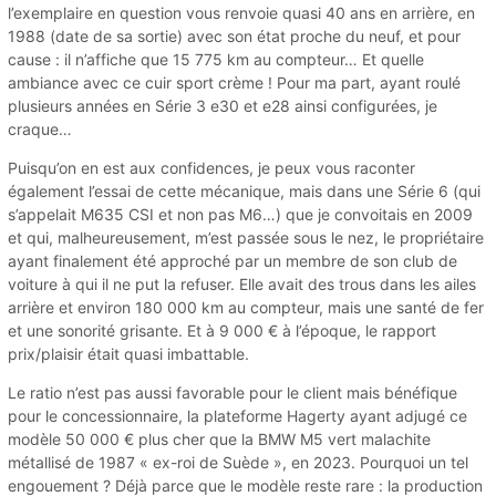
l’exemplaire en question vous renvoie quasi 40 ans en arrière, en
1988 (date de sa sortie) avec son état proche du neuf, et pour
cause : il n’affiche que 15 775 km au compteur… Et quelle
ambiance avec ce cuir sport crème ! Pour ma part, ayant roulé
plusieurs années en Série 3 e30 et e28 ainsi configurées, je
craque…
Puisqu’on en est aux confidences, je peux vous raconter
également l’essai de cette mécanique, mais dans une Série 6 (qui
s’appelait M635 CSI et non pas M6…) que je convoitais en 2009
et qui, malheureusement, m’est passée sous le nez, le propriétaire
ayant finalement été approché par un membre de son club de
voiture à qui il ne put la refuser. Elle avait des trous dans les ailes
arrière et environ 180 000 km au compteur, mais une santé de fer
et une sonorité grisante. Et à 9 000 € à l’époque, le rapport
prix/plaisir était quasi imbattable.
Le ratio n’est pas aussi favorable pour le client mais bénéfique
pour le concessionnaire, la plateforme Hagerty ayant adjugé ce
modèle 50 000 € plus cher que la BMW M5 vert malachite
métallisé de 1987 « ex-roi de Suède », en 2023. Pourquoi un tel
engouement ? Déjà parce que le modèle reste rare : la production