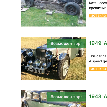
Катящееся 
крепление
ИСТЕКЛО
1949' A
Возможен торг
This car ha
4 speed ge
ИСТЕКЛО
1948' A
Возможен торг