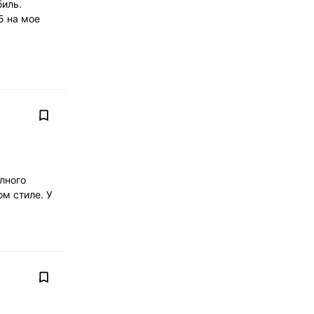
биль.
5 на мое
лного
ом стиле. У