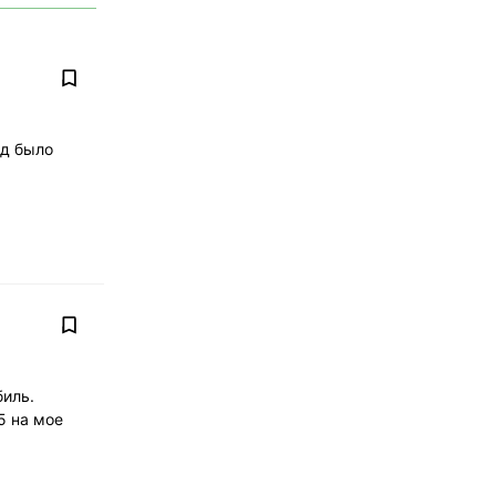
од было
биль.
5 на мое