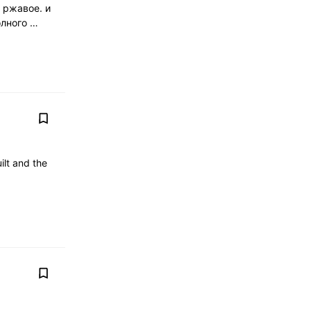
 ржавое. и
олного …
ilt and the