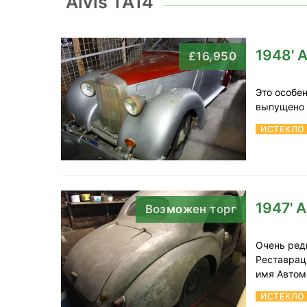
Alvis TA14
1948' A
£16,950
Это особен
выпущено 
ИСТЕКЛО
1947' A
Возможен торг
Очень ред
Реставрац
имя Автом
ИСТЕКЛО