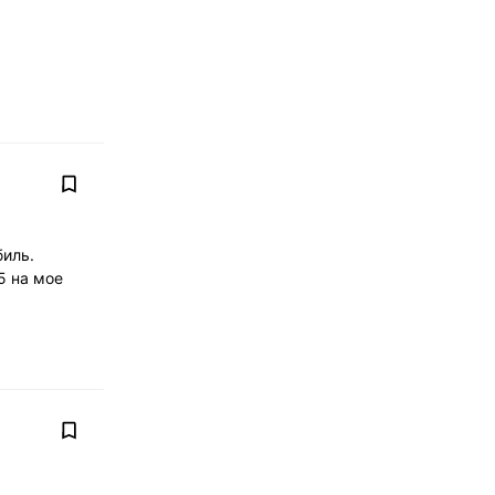
биль.
5 на мое