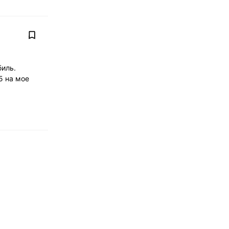
биль.
5 на мое