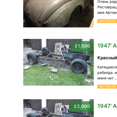
Очень ред
Реставрац
имя Автом
ИСТЕКЛО
1947' A
£1,500
Красны
Катящееся 
ребилда. и
меня нет 
ИСТЕКЛО
1947' A
£2,000