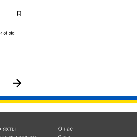
 of old
о яхты
О нас
жения ретро яхт
О нас