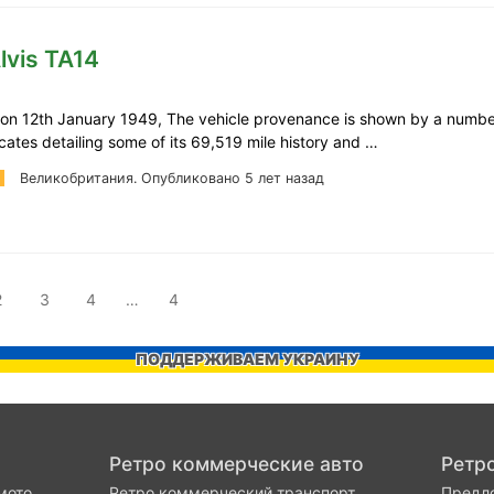
lvis TA14
 on 12th January 1949, The vehicle provenance is shown by a number
cates detailing some of its 69,519 mile history and …
Великобритания.
Опубликовано 5 лет назад
2
3
4
…
4
ПОДДЕРЖИВАЕМ УКРАИНУ
Ретро коммерческие авто
Ретр
мото
Ретро коммерческий транспорт
Предло