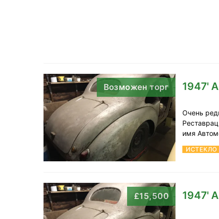
1947' A
Возможен торг
Очень ред
Реставрац
имя Автом
ИСТЕКЛО
1947' A
£15,500