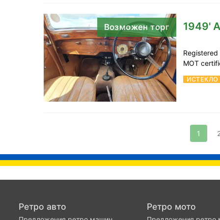
1949' A
Возможен торг
Registered
MOT certifi
ИСТЕКЛО
1
Ретро авто
Ретро мото
Предложения ретро машин
Предложения ретро 