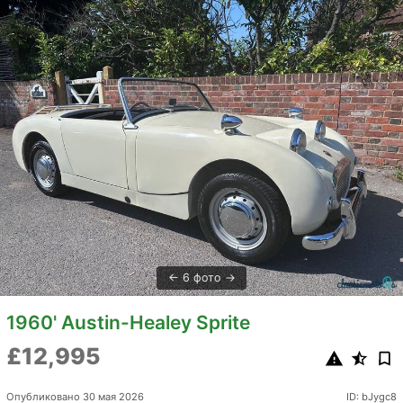
6 фото
1960' Austin-Healey Sprite
£12,995
Опубликовано 30 мая 2026
ID: bJygc8