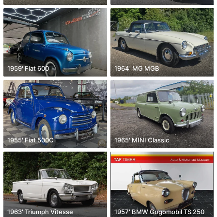
1959' Fiat 600
1964' MG MGB
1955' Fiat 500C
1965' MINI Classic
1963' Triumph Vitesse
1957' BMW Gogomobil TS 250