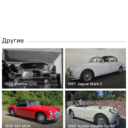
Другие
1956' Cadillac CTS
1961' Jaguar Mark 2
1958' MG MGA
1960' Austin-Healey Sprite