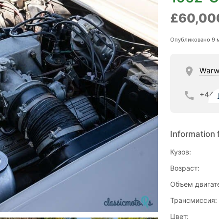
£60,00
Опубликовано 9 
Warw
+44
Information 
Кузов:
Возраст:
Объем двигат
Трансмиссия:
Цвет: