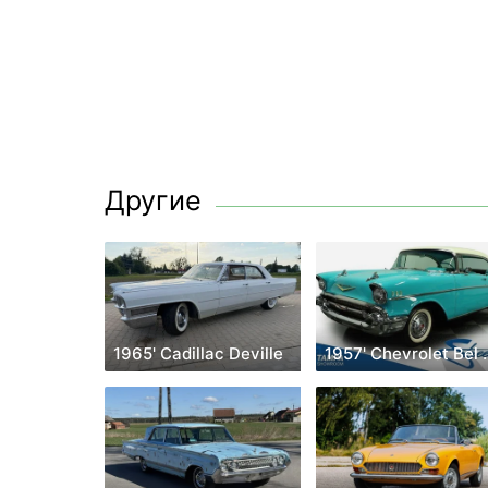
Другие
1965' Cadillac Deville
1957' Che