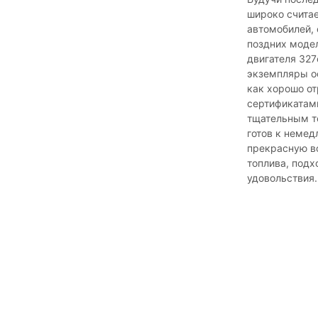
широко счита
автомобилей, 
поздних модел
двигателя 327
экземпляры о
как хорошо о
сертификатам
тщательным те
готов к немед
прекрасную в
топлива, подх
удовольствия.