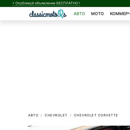
+ Опубликуй объявление БЕСПЛАТНО !
АВТО
МОТО
КОММЕРЧ
АВТО
CHEVROLET
CHEVROLET CORVETTE