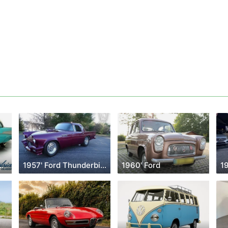
vrolet Bel Air
1957' Ford Thunderbird
1960' Ford