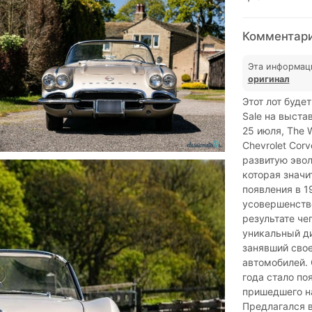
Комментарии
Эта информац
оригинал
Этот лот будет
Sale на выстав
25 июля, The W
Chevrolet Cor
развитую эвол
которая значи
появления в 1
усовершенство
результате че
уникальный д
занявший сво
автомобилей.
года стало по
пришедшего на
Предлагался в