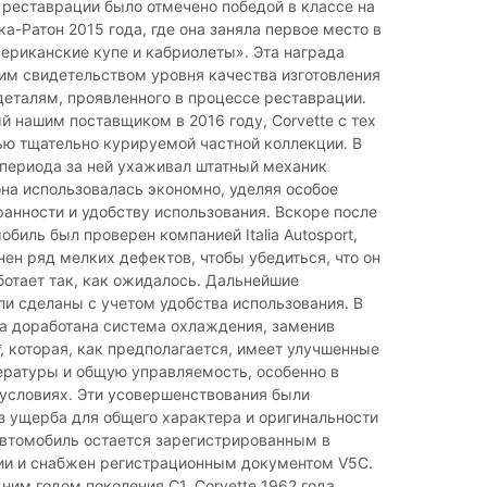
 реставрации было отмечено победой в классе на
ка-Ратон 2015 года, где она заняла первое место в
ериканские купе и кабриолеты». Эта награда
им свидетельством уровня качества изготовления
деталям, проявленного в процессе реставрации.
 нашим поставщиком в 2016 году, Corvette с тех
ью тщательно курируемой частной коллекции. В
 периода за ней ухаживал штатный механик
она использовалась экономно, уделяя особое
анности и удобству использования. Вскоре после
обиль был проверен компанией Italia Autosport,
нен ряд мелких дефектов, чтобы убедиться, что он
ботает так, как ожидалось. Дальнейшие
и сделаны с учетом удобства использования. В
а доработана система охлаждения, заменив
, которая, как предполагается, имеет улучшенные
ературы и общую управляемость, особенно в
условиях. Эти усовершенствования были
з ущерба для общего характера и оригинальности
Автомобиль остается зарегистрированным в
ии и снабжен регистрационным документом V5C.
ним годом поколения C1, Corvette 1962 года