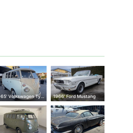
1965' Volkswagen Type 2
1966' Ford Mustang