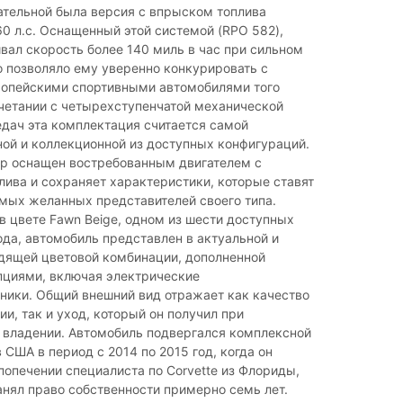
ательной была версия с впрыском топлива
 л.с. Оснащенный этой системой (RPO 582),
ивал скорость более 140 миль в час при сильном
о позволяло ему уверенно конкурировать с
опейскими спортивными автомобилями того
четании с четырехступенчатой ​​механической
дач эта комплектация считается самой
ой и коллекционной из доступных конфигураций.
яр оснащен востребованным двигателем с
ива и сохраняет характеристики, которые ставят
амых желанных представителей своего типа.
 цвете Fawn Beige, одном из шести доступных
ода, автомобиль представлен в актуальной и
дящей цветовой комбинации, дополненной
пциями, включая электрические
ники. Общий внешний вид отражает как качество
ии, так и уход, который он получил при
владении. Автомобиль подвергался комплексной
 США в период с 2014 по 2015 год, когда он
попечении специалиста по Corvette из Флориды,
нял право собственности примерно семь лет.