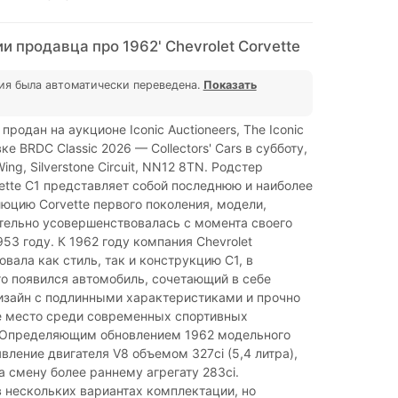
 продавца про 1962' Chevrolet Corvette
ия была автоматически переведена.
Показать
 продан на аукционе Iconic Auctioneers, The Iconic
ке BRDC Classic 2026 — Collectors' Cars в субботу,
ing, Silverstone Circuit, NN12 8TN. Родстер
vette C1 представляет собой последнюю и наиболее
юцию Corvette первого поколения, модели,
тельно усовершенствовалась с момента своего
953 году. К 1962 году компания Chevrolet
вала как стиль, так и конструкцию C1, в
го появился автомобиль, сочетающий в себе
изайн с подлинными характеристиками и прочно
е место среди современных спортивных
 Определяющим обновлением 1962 модельного
явление двигателя V8 объемом 327ci (5,4 литра),
 смену более раннему агрегату 283ci.
 нескольких вариантах комплектации, но