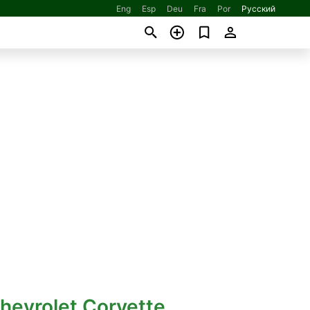
Eng
Esp
Deu
Fra
Por
Русский
hevrolet Corvette