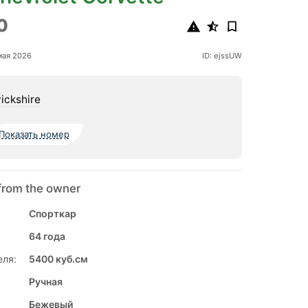
0
мая 2026
ID: ejssUW
ickshire
Показать номер
from the owner
Спорткар
64 года
еля:
5400 куб.см
Ручная
Бежевый