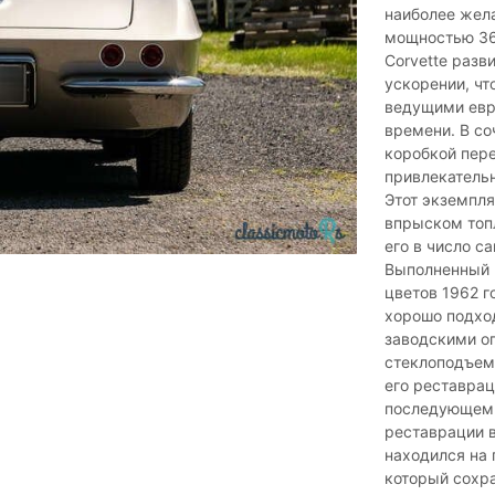
наиболее жел
мощностью 360
Corvette разв
ускорении, чт
ведущими евр
времени. В со
коробкой пере
привлекательн
Этот экземпл
впрыском топл
его в число с
Выполненный в
цветов 1962 г
хорошо подхо
заводскими о
стеклоподъем
его реставрац
последующем 
реставрации в
находился на 
который сохра