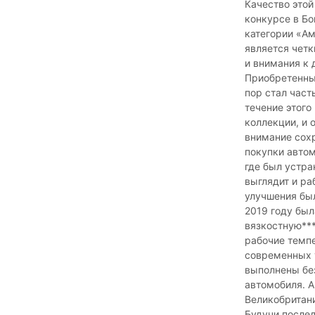
Качество этой
конкурсе в Бо
категории «Ам
является четк
и внимания к 
Приобретенный
пор стал част
течение этого
коллекции, и 
внимание сохр
покупки автом
где был устра
выглядит и ра
улучшения был
2019 году был
вязкостную***
рабочие темп
современных 
выполнены бе
автомобиля. 
Великобритан
Будучи послед