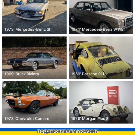
1973' Mercedes-Benz Sl
1974' Mercedes-Benz W115
1969' Buick Riviera
1969' Porsche 911
1973' Chevrolet Camaro
1976' Morgan Plus 8
ПОДДЕРЖИВАЕМ УКРАИНУ