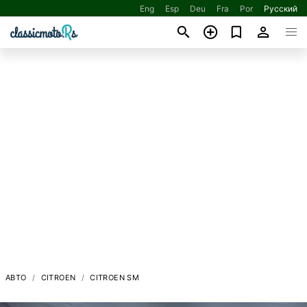
Eng
Esp
Deu
Fra
Por
Русский
АВТО
CITROEN
CITROEN SM