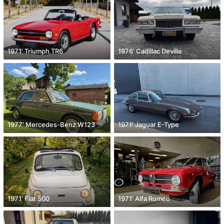
1971' Triumph TR6
1976' Cadillac Deville
1977' Mercedes-Benz W123
1971' Jaguar E-Type
1971' Fiat 500
1971' Alfa Romeo