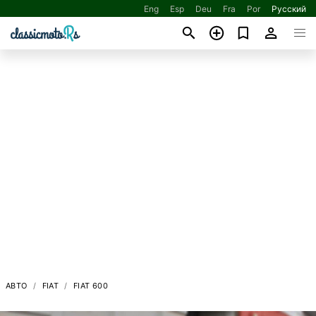
Eng
Esp
Deu
Fra
Por
Русский
АВТО
FIAT
FIAT 600