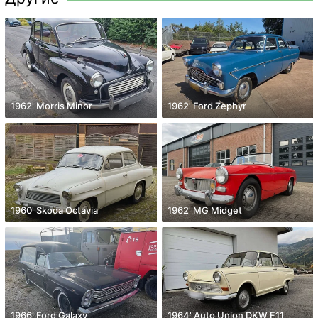
1962' Morris Minor
1962' Ford Zephyr
1960' Skoda Octavia
1962' MG Midget
1966' Ford Galaxy
1964' Auto Union DKW F11