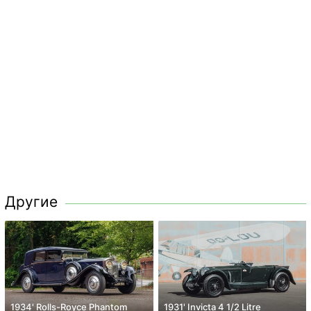
Другие
1934' Rolls-Royce Phantom
1931' Invicta 4 1/2 Litre