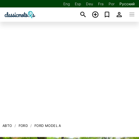
Eng
Esp
Deu
Fra
Por
Русский
АВТО
FORD
FORD MODEL A