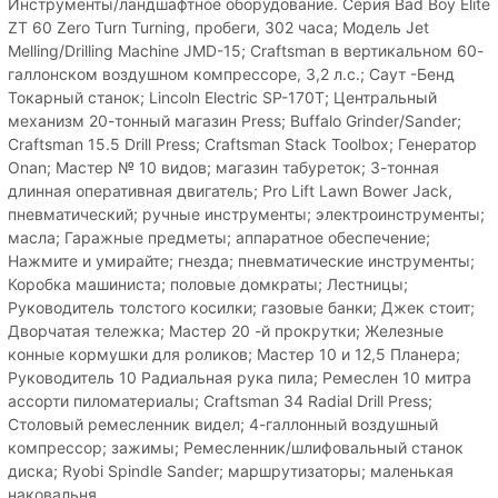
Инструменты/ландшафтное оборудование. Серия Bad Boy Elite
ZT 60 Zero Turn Turning, пробеги, 302 часа; Модель Jet
Melling/Drilling Machine JMD-15; Craftsman в вертикальном 60-
галлонском воздушном компрессоре, 3,2 л.с.; Саут -Бенд
Токарный станок; Lincoln Electric SP-170T; Центральный
механизм 20-тонный магазин Press; Buffalo Grinder/Sander;
Craftsman 15.5 Drill Press; Craftsman Stack Toolbox; Генератор
Onan; Мастер № 10 видов; магазин табуреток; 3-тонная
длинная оперативная двигатель; Pro Lift Lawn Bower Jack,
пневматический; ручные инструменты; электроинструменты;
масла; Гаражные предметы; аппаратное обеспечение;
Нажмите и умирайте; гнезда; пневматические инструменты;
Коробка машиниста; половые домкраты; Лестницы;
Руководитель толстого косилки; газовые банки; Джек стоит;
Дворчатая тележка; Мастер 20 -й прокрутки; Железные
конные кормушки для роликов; Мастер 10 и 12,5 Планера;
Руководитель 10 Радиальная рука пила; Ремеслен 10 митра
ассорти пиломатериалы; Craftsman 34 Radial Drill Press;
Столовый ремесленник видел; 4-галлонный воздушный
компрессор; зажимы; Ремесленник/шлифовальный станок
диска; Ryobi Spindle Sander; маршрутизаторы; маленькая
наковальня.