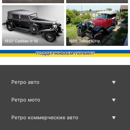
1932' Cadillac V-16
1925' Talbot 12Hp
ПОДДЕРЖИВАЕМ УКРАИНУ
Ретро авто
Предложения ретро машин
Ретро мото
Продать ретро машину
Предложения ретро мото
Ретро коммерческие авто
Продать ретро мотоцикл
Ретро коммерческий транспорт