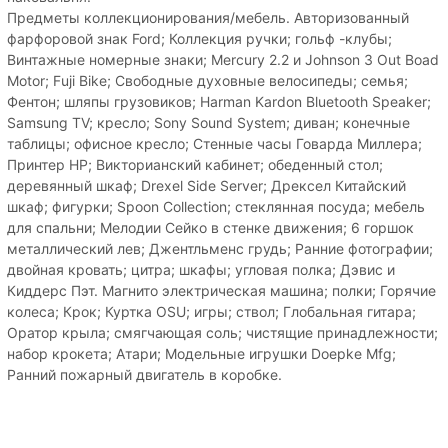
Предметы коллекционирования/мебель. Авторизованный
фарфоровой знак Ford; Коллекция ручки; гольф -клубы;
Винтажные номерные знаки; Mercury 2.2 и Johnson 3 Out Boad
Motor; Fuji Bike; Свободные духовные велосипеды; семья;
Фентон; шляпы грузовиков; Harman Kardon Bluetooth Speaker;
Samsung TV; кресло; Sony Sound System; диван; конечные
таблицы; офисное кресло; Стенные часы Говарда Миллера;
Принтер HP; Викторианский кабинет; обеденный стол;
деревянный шкаф; Drexel Side Server; Дрексел Китайский
шкаф; фигурки; Spoon Collection; стеклянная посуда; мебель
для спальни; Мелодии Сейко в стенке движения; 6 горшок
металлический лев; Джентльменс грудь; Ранние фотографии;
двойная кровать; цитра; шкафы; угловая полка; Дэвис и
Киддерс Пэт. Магнито электрическая машина; полки; Горячие
колеса; Крок; Куртка OSU; игры; ствол; Глобальная гитара;
Оратор крыла; смягчающая соль; чистящие принадлежности;
набор крокета; Атари; Модельные игрушки Doepke Mfg;
Ранний пожарный двигатель в коробке.