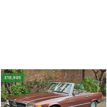
£19,995