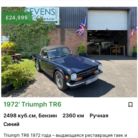
£24,995
1972' Triumph TR6
2498 куб.см, Бензин
2360 км
Ручная
Синий
Triumph TR6 1972 года – выдающаяся реставрация гаек и