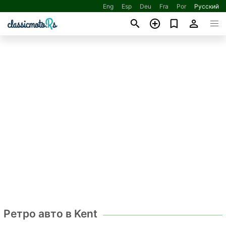
Eng
Esp
Deu
Fra
Por
Русский
Ретро авто в Kent