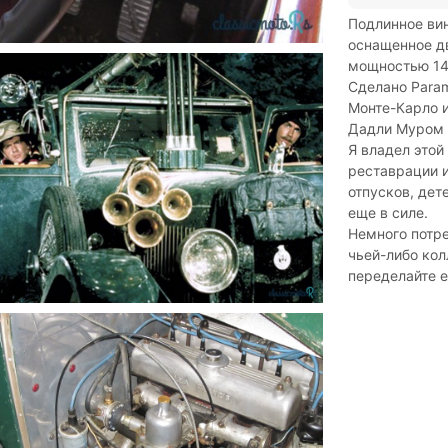
Подлинное вин
оснащенное д
мощностью 14 
Сделано Param
Монте-Карло и
Дадли Муром 
Я владел этой
реставрации и
отпусков, дет
еще в силе.
Немного потр
чьей-либо кол
переделайте е