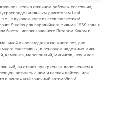
тажное шасси в отличном рабочем состоянии,
вухраспределительным двигателем Leaf
л.с., с кузовом купе из стеклопластика!
ount Studios для пародийного фильма 1969 года «
ли бюст» , использованного Питером Куком и
.
 машиной и наслаждался ею много лет, две
 много счастливых, в основном надежных миль,
ей, кемпинга, мероприятий, митингов, шоу и все
епанный, он станет прекрасным дополнением к
лекции, возитесь с ним и наслаждайтесь или
го в винтажный гоночный автомобиль!