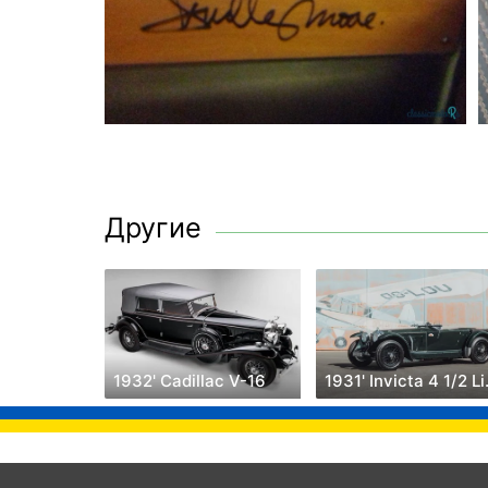
Другие
1932' Cadillac V-16
1931'