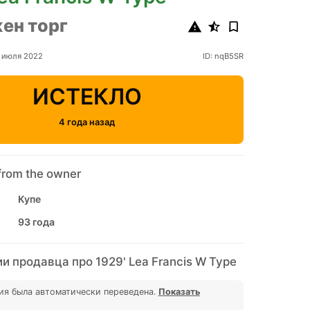
ен торг
 июля 2022
ID: nqB5SR
ИСТЕКЛО
4 года назад
from the owner
Купе
93 года
 продавца про 1929' Lea Francis W Type
ия была автоматически переведена.
Показать