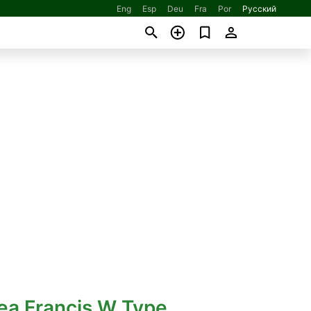
Eng
Esp
Deu
Fra
Por
Русский
ea Francis W Type