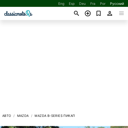
Eng
Esp
Deu
Fra
Por
Русский
АВТО
MAZDA
MAZDA B-SERIES ПИКАП