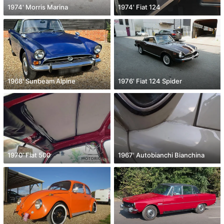
1974' Morris Marina
1974' Fiat 124
1968' Sunbeam Alpine
1976' Fiat 124 Spider
1970' Fiat 500
1967' Autobianchi Bianchina