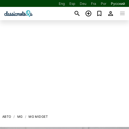
Eng
Esp
Deu
Fra
Por
Русский
АВТО
MG
MG MIDGET