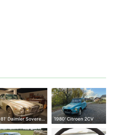
1981' Daimler Sovereign
1980' Citroen 2CV