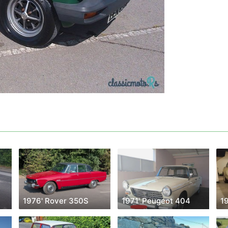
1976' Rover 350S
1971' Peugeot 404