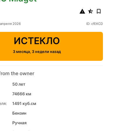
 апреля 2026
ID: cfEKCD
ИСТЕКЛО
3 месяца, 3 недели назад
from the owner
50 лет
74666 км
еля:
1491 куб.см
Бензин
Ручная