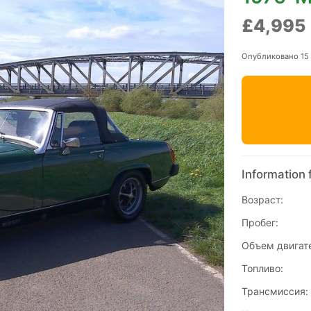
£4,995
Опубликовано 15
Information 
Возраст:
Пробег:
Объем двигат
Топливо:
Трансмиссия: