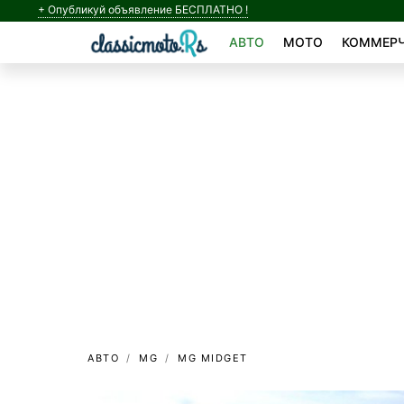
+ Опубликуй объявление БЕСПЛАТНО !
АВТО
МОТО
КОММЕРЧ
АВТО
MG
MG MIDGET