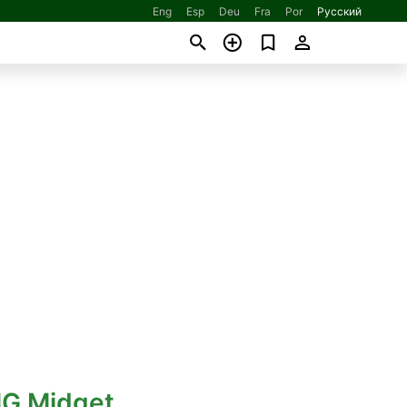
Eng
Esp
Deu
Fra
Por
Русский
MG Midget