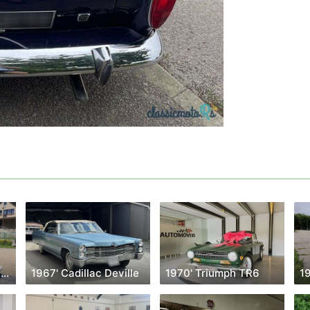
1971' Volkswagen Garbus
1967' Cadillac Deville
1970' Triumph TR6
1