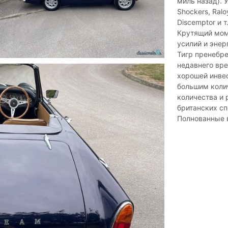
миль назад). 
Shockers, Raloy
Discemptor и т
Крутящий мом
усилий и энер
Тигр пренебре
недавнего вре
хорошей инвес
большим колич
количества и 
британских сп
Полнованные 