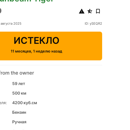
0
августа 2025
ID: ySEQR2
ИСТЕКЛО
11 месяцев, 1 неделю назад
from the owner
59 лет
500 км
еля:
4200 куб.см
Бензин
Ручная