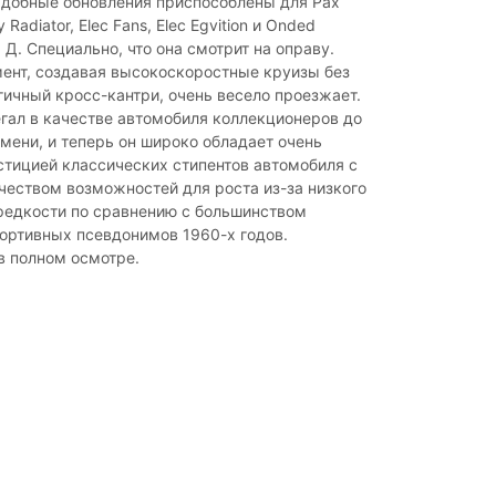
Удобные обновления приспособлены для Pax
 Radiator, Elec Fans, Elec Egvition и Onded
. Д. Специально, что она смотрит на оправу.
ент, создавая высокоскоростные круизы без
гичный кросс-кантри, очень весело проезжает.
гал в качестве автомобиля коллекционеров до
мени, и теперь он широко обладает очень
тицией классических стипентов автомобиля с
еством возможностей для роста из-за низкого
редкости по сравнению с большинством
ортивных псевдонимов 1960-х годов.
в полном осмотре.