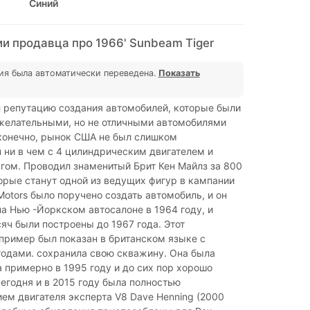
Синий
и продавца про 1966' Sunbeam Tiger
ия была автоматически переведена.
Показать
 репутацию создания автомобилей, которые были
желательными, но не отличными автомобилями
 конечно, рынок США не был слишком
 ни в чем с 4 цилиндрическим двигателем и
гом. Проводил знаменитый Брит Кен Майлз за 800
орые станут одной из ведущих фигур в кампании
Motors было поручено создать автомобиль, и он
а Нью -Йоркском автосалоне в 1964 году, и
яч были построены до 1967 года. Этот
пример был показан в британском языке с
годами. сохранила свою скважину. Она была
 ​​примерно в 1995 году и до сих пор хорошо
егодня и в 2015 году была полностью
ем двигателя эксперта V8 Dave Henning (2000