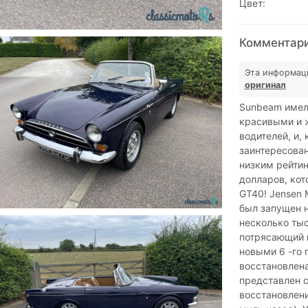
Цвет:
Комментари
Эта информац
оригинал
Sunbeam имел
красивыми и 
водителей, и,
заинтересован
низким рейтин
долларов, кот
GT40! Jensen 
был запущен н
несколько тыс
потрясающий 
новыми 6 -го 
восстановлена
представлен с
восстановлени