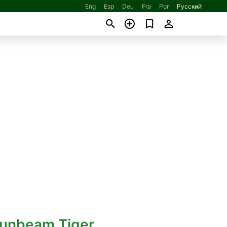
Eng
Esp
Deu
Fra
Por
Русский
Sunbeam Tiger