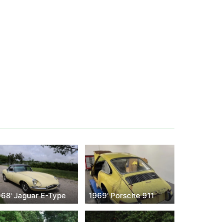
968' Jaguar E-Type
1969' Porsche 911