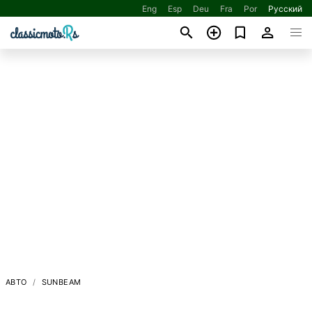
Eng
Esp
Deu
Fra
Por
Русский
АВТО
SUNBEAM