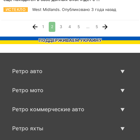
ИСТЕКЛО
West Midlands.
Опубликовано 3 года назад
1
2
3
4
5
…
5
ПОДДЕРЖИВАЕМ УКРАИНУ
Ретро авто
Предложения ретро машин
Ретро мото
Продать ретро машину
Предложения ретро мото
Ретро коммерческие авто
Продать ретро мотоцикл
Ретро коммерческий транспорт
Ретро яхты
Продать ретро транспорт