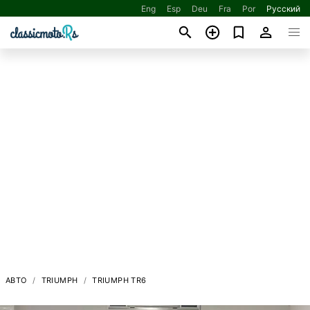
Eng
Esp
Deu
Fra
Por
Русский
АВТО
TRIUMPH
TRIUMPH TR6