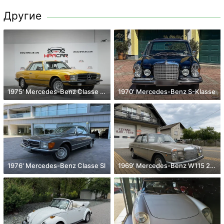
Другие
1975' Mercedes-Benz Classe Slc
1970' Mercedes-Benz S-Klasse
1976' Mercedes-Benz Classe Sl
1969' Mercedes-Benz W115 200