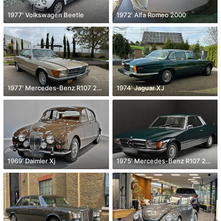
1977' Volkswagen Beetle
1972' Alfa Romeo 2000
1977' Mercedes-Benz R107 280 Slc
1974' Jaguar XJ
1969' Daimler Xj
1975' Mercedes-Benz R107 280 Slc