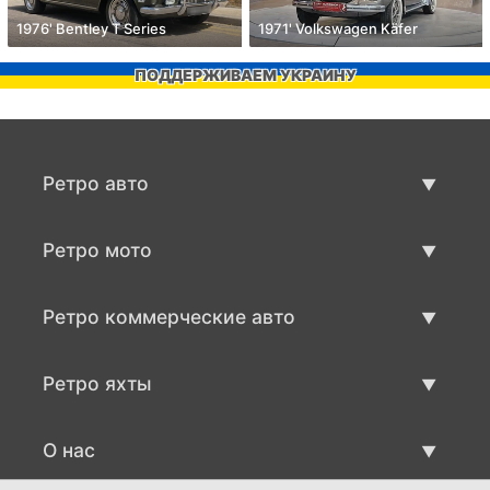
1976' Bentley T Series
1971' Volkswagen Käfer
ПОДДЕРЖИВАЕМ УКРАИНУ
Ретро авто
Предложения ретро машин
Ретро мото
Продать ретро машину
Предложения ретро мото
Ретро коммерческие авто
Продать ретро мотоцикл
Ретро коммерческий транспорт
Ретро яхты
Продать ретро транспорт
Предложения ретро яхт
О нас
Продать ретро яхту