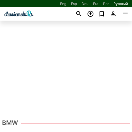
Eng
Esp
Deu
Fra
Por
Русский
BMW