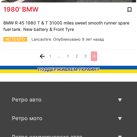
1980' BMW
BMW R 45 1980 T & T 31000 miles sweet smooth runner spare
fuel tank. New battery & Front Tyre
ИСТЕКЛО
Lancashire.
Опубликовано 9 лет назад
1
…
1
2
3
4
ПОДДЕРЖИВАЕМ УКРАИНУ
Ретро авто
Предложения ретро машин
Ретро мото
Продать ретро машину
Предложения ретро мото
Ретро коммерческие авто