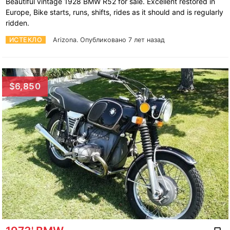
Beautiful vintage 1928 BMW R52 for sale. Excellent restored in
Europe, Bike starts, runs, shifts, rides as it should and is regularly
ridden.
ИСТЕКЛО
Arizona.
Опубликовано 7 лет назад
$6,850