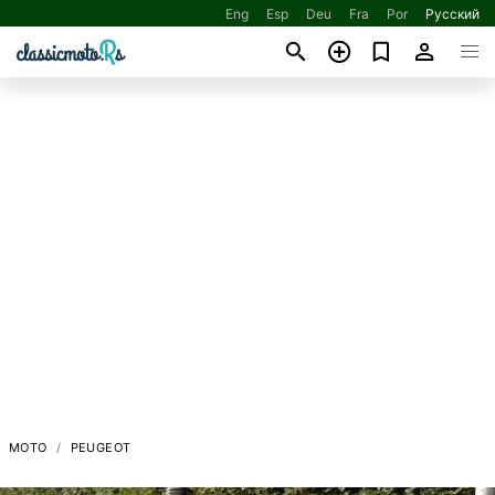
Eng
Esp
Deu
Fra
Por
Русский
МОТО
PEUGEOT