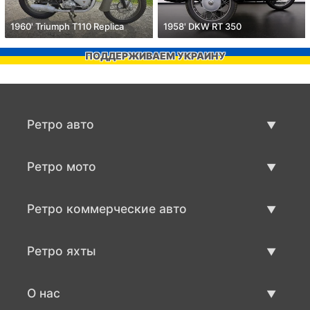
1960' Triumph T110 Replica
1958' DKW RT 350
ПОДДЕРЖИВАЕМ УКРАИНУ
Ретро авто
Предложения ретро машин
Ретро мото
Продать ретро машину
Предложения ретро мото
Ретро коммерческие авто
Продать ретро мотоцикл
Ретро коммерческий транспорт
Ретро яхты
Продать ретро транспорт
Предложения ретро яхт
О нас