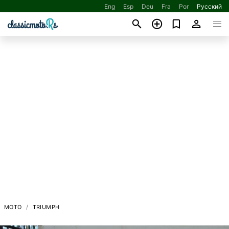
Eng
Esp
Deu
Fra
Por
Русский
МОТО
TRIUMPH