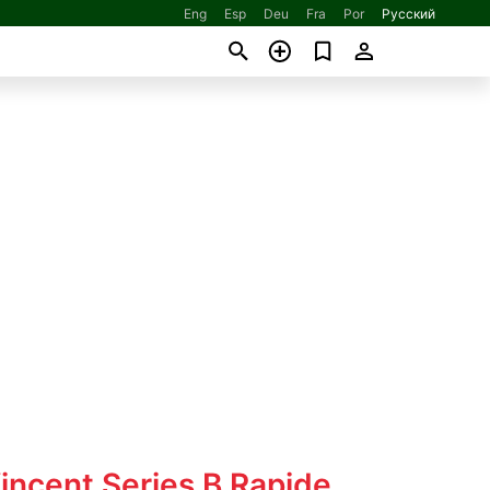
Eng
Esp
Deu
Fra
Por
Русский
incent Series B Rapide