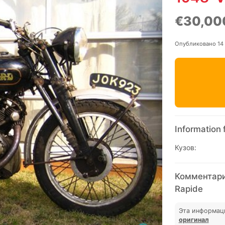
€30,00
Опубликовано 14
Information 
Кузов:
Комментарии
Rapide
Эта информац
оригинал