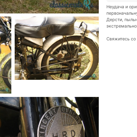
Неудача и ори
первоначальну
Дерсти, пыль
экстремальной
Свяжитесь со 