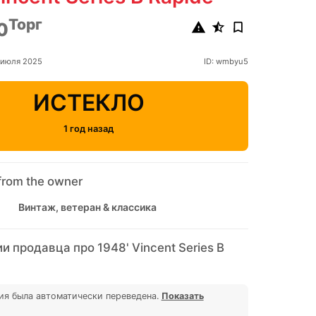
Торг
0
 июля 2025
ID: wmbyu5
ИСТЕКЛО
1 год назад
from the owner
Винтаж, ветеран & классика
 продавца про 1948' Vincent Series B
ия была автоматически переведена.
Показать