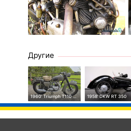
Другие
1960' Triumph T110 Replica
1958' DKW RT 350