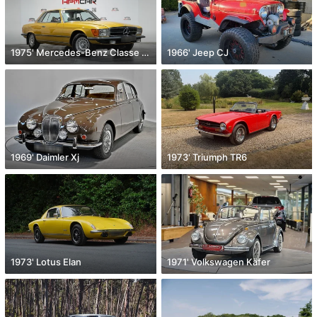
1975' Mercedes-Benz Classe Slc
1966' Jeep CJ
1969' Daimler Xj
1973' Triumph TR6
1973' Lotus Elan
1971' Volkswagen Käfer