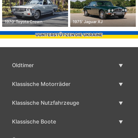
1970' Toyota Crown
1975' Jaguar XJ
UUNTERSTÜTZEN DIE UKRAINE
Oldtimer
Oldtimerliste
Klassische Motorräder
Oldtimer verkaufen
Klassische Motorräder Liste
Klassische Nutzfahrzeuge
Verkaufen klassisches Motorrad
Klassische Werbeliste
Klassische Boote
Klassische Werbung verlaufen
Klassische Bootsliste