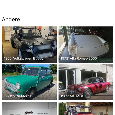
Andere
1965' Volkswagen Buggy
1972' Alfa Romeo 2000
1971' MINI Morris
1969' MG MGC