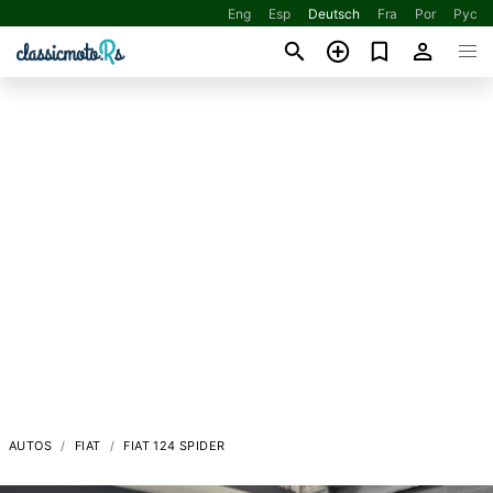
Eng
Esp
Deutsch
Fra
Por
Рус
AUTOS
FIAT
FIAT 124 SPIDER