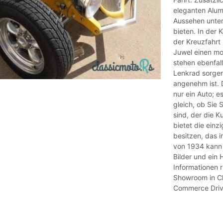
eleganten Alumi
Aussehen unters
bieten. In der
der Kreuzfahrt
Juwel einen mo
stehen ebenfall
Lenkrad sorgen 
angenehm ist. 
nur ein Auto; e
gleich, ob Sie
sind, der die K
bietet die einz
besitzen, das i
von 1934 kann 
Bilder und ein
Informationen r
Showroom in Ch
Commerce Drive 