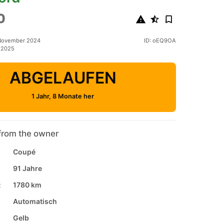
0
 November 2024
ID: oEQ9OA
z 2025
ABGELAUFEN
1 Jahr, 8 Monate her
from the owner
Coupé
91 Jahre
:
1780 km
Automatisch
Gelb