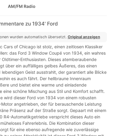
AM/FM Radio
mmentare zu 1934' Ford
ionen wurden automatisch übersetzt.
Original anzeigen
 Cars of Chicago ist stolz, einen zeitlosen Klassiker
tellen: das Ford 3 Window Coupé von 1934, ein wahres
r Oldtimer-Enthusiasten. Dieses atemberaubende
t über ein auffälliges gelbes Äußeres, das einen
lebendigen Geist ausstrahlt, der garantiert alle Blicke
 wohin es auch fährt. Der hellbraune Innenraum
ßere und bietet eine warme und einladende
e eine schöne Mischung aus Stil und Komfort schafft.
e wird dieser Ford von 1934 von einem robusten
otor angetrieben, der für berauschende Leistung
räne Präsenz auf der Straße sorgt. Gepaart mit einem
0 R4-Automatikgetriebe verspricht dieses Auto ein
 müheloses Fahrerlebnis. Die Kombination dieser
rgt für eine ebenso aufregende wie zuverlässige
ch zu seiner Attraktivität ist dieser Ford 3 Window mit