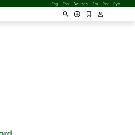
Eng
Esp
Deutsch
Fra
Por
Рус
ord