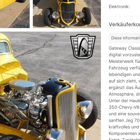
Elektronik:
Verkäuferko
Diese Informat
Gateway Classic
digital vorzus
Meisterwerk fü
Fahrzeug verfüg
lebendigen und 
auf sich zieht,
ergänzt das Äu
Atmosphäre, di
Unter der Haub
350-Chevy-V8-M
und eine souve
sanften Jeg 70
kraftvolles und
Komponenten so
Fahrt. Zusätzli