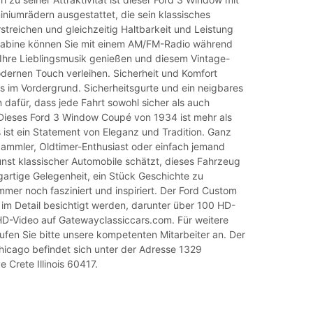
niumrädern ausgestattet, die sein klassisches
treichen und gleichzeitig Haltbarkeit und Leistung
 Kabine können Sie mit einem AM/FM-Radio während
 Ihre Lieblingsmusik genießen und diesem Vintage-
dernen Touch verleihen. Sicherheit und Komfort
s im Vordergrund. Sicherheitsgurte und ein neigbares
dafür, dass jede Fahrt sowohl sicher als auch
Dieses Ford 3 Window Coupé von 1934 ist mehr als
s ist ein Statement von Eleganz und Tradition. Ganz
 Sammler, Oldtimer-Enthusiast oder einfach jemand
unst klassischer Automobile schätzt, dieses Fahrzeug
igartige Gelegenheit, ein Stück Geschichte zu
mmer noch fasziniert und inspiriert. Der Ford Custom
im Detail besichtigt werden, darunter über 100 HD-
 HD-Video auf Gatewayclassiccars.com. Für weitere
ufen Sie bitte unsere kompetenten Mitarbeiter an. Der
icago befindet sich unter der Adresse 1329
Crete Illinois 60417.