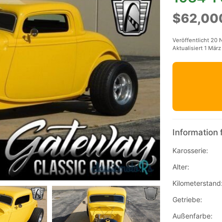
$62,00
Veröffentlicht 20
Aktualisiert 1 Mär
Information 
Karosserie:
Alter:
Kilometerstand
Getriebe:
Außenfarbe: