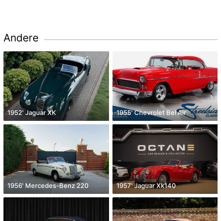
Andere
1952' Jaguar XK
1955' Chevrolet Bel Air
1956' Mercedes-Benz 220
1957' Jaguar Xk140