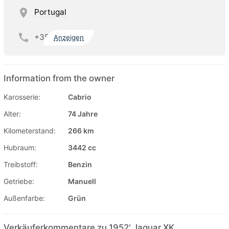
Portugal
+35
Anzeigen
Information from the owner
Karosserie:
Cabrio
Alter:
74 Jahre
Kilometerstand:
266 km
Hubraum:
3442 cc
Treibstoff:
Benzin
Getriebe:
Manuell
Außenfarbe:
Grün
Verkäuferkommentare zu 1952' Jaguar XK