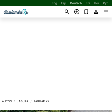
Eng
Esp
Deutsch
Fra
Por
Рус
AUTOS
JAGUAR
JAGUAR XK