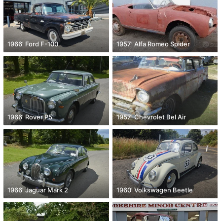
1966' Ford F-100
1957' Alfa Romeo Spider
1966' Rover P5
1957' Chevrolet Bel Air
1966' Jaguar Mark 2
1960' Volkswagen Beetle