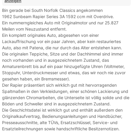
anzeigen
Bin gerade bei South Norfolk Classics angekommen
1962 Sunbeam Rapier Series 3A 1592 ccm mit Overdrive.
Ein nummerngleiches Auto mit Originalmotor und nur 25.827
Meilen vom Neuzustand entfernt.
Ein komplett originales Auto, abgesehen von einer
Lackauffrischung vor ein paar Jahren, aber kein restauriertes
Auto, also mit Patena, die nur durch das Alter entstehen kann.
Die originalen Teppiche, Sitze und der Dachhimmel sind immer
noch vorhanden und in ausgezeichnetem Zustand, das
Armaturenbrett bis auf ein paar hinzugefügte Uhren (Voltmeter,
Stoppuhr, Unterdruckmesser und etwas, das wir noch nie zuvor
gesehen haben, ein Bremsmesser).
Der Rapier präsentiert sich wirklich gut mit hervorragenden
Spaltmaßen in den Verkleidungen, einer schönen Lackierung und
glänzenden Chromarbeiten, die Unterseite ist völlig solide und die
Böden und Schweller sind in ausgezeichnetem Zustand.
Die Geschichtsdatei ist wirklich gut und enthält außerdem den
Originalkaufvertrag, Bedienungsanleitungen und Handbücher,
Presseausschnitte, alte TÜVs, Ersatzschlüssel, Service- und
Ersatzteilrechnungen sowie handschriftliche Besitzernotizen.