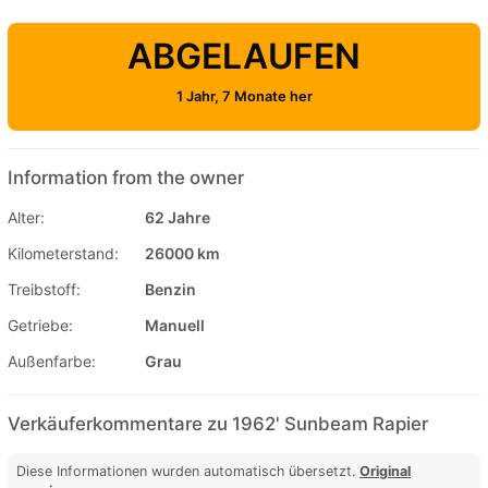
ABGELAUFEN
1 Jahr, 7 Monate her
Information from the owner
Alter:
62 Jahre
Kilometerstand:
26000 km
Treibstoff:
Benzin
Getriebe:
Manuell
Außenfarbe:
Grau
Verkäuferkommentare zu 1962' Sunbeam Rapier
Diese Informationen wurden automatisch übersetzt.
Original