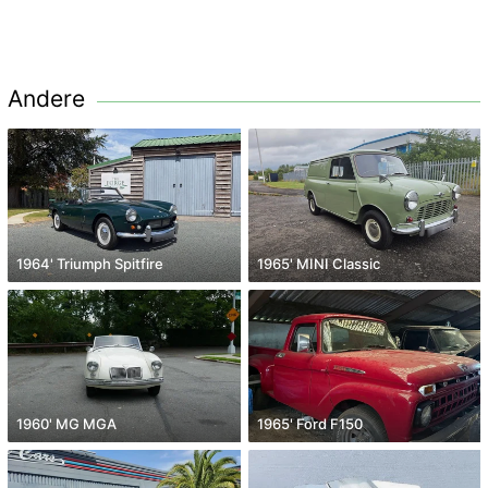
Andere
1964' Triumph Spitfire
1965' MINI Classic
1960' MG MGA
1965' Ford F150