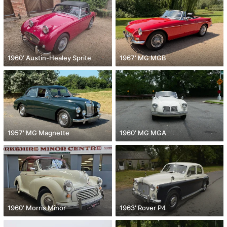
1960' Austin-Healey Sprite
1967' MG MGB
1957' MG Magnette
1960' MG MGA
1960' Morris Minor
1963' Rover P4