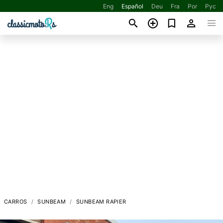
Eng
Español
Deu
Fra
Por
Рус
CARROS
SUNBEAM
SUNBEAM RAPIER