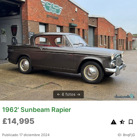
6 fotos
1962' Sunbeam Rapier
£14,995
Publicado 17 diciembre 2024
ID: 8nqFjG