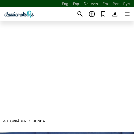
Eng
Esp
Deutsch
Fra
Por
Рус
MOTORRÄDER
HONDA