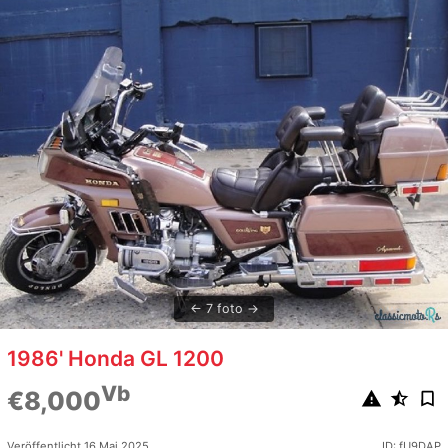
7 foto
1986' Honda GL 1200
Vb
€8,000
Veröffentlicht 16 Mai 2025
ID: fU9DAP