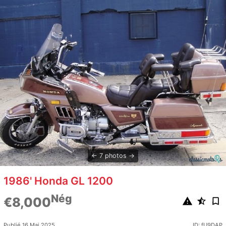
7 photos
1986' Honda GL 1200
Nég
€8,000
Publié 16 Mai 2025
ID: fU9DAP