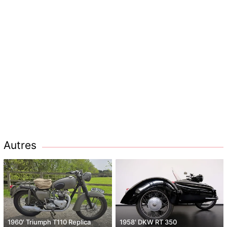
Autres
1960' Triumph T110 Replica
1958' DKW RT 350