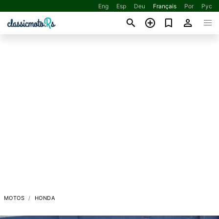
Eng
Esp
Deu
Français
Por
Рус
MOTOS
HONDA