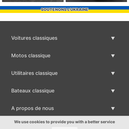
SOUTENONS L'UKRAINE
Voitures classiques
Liste des voitures classiques
Motos classique
Vendre voiture classique
Liste des motos classiques
Utilitaires classique
Vendre moto classique
Liste des utilitaires classique
Bateaux classique
Vendre des véhicule utilitaire
Liste des bateaux classiques
A propos de nous
Vends bateau classique
A propos de nous
We use cookies to provide you with a better service