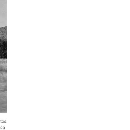
otos
ica