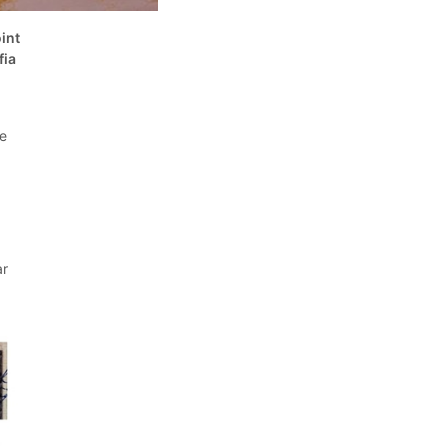
oint
fia
te
ar