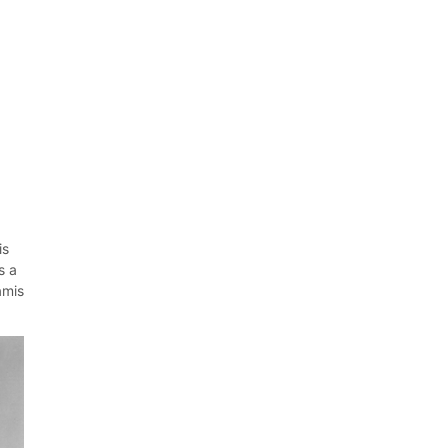
is
s a
amis