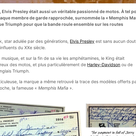
Elvis Presley était aussi un véritable passionné de motos. À tel p
à chaque membre de garde rapprochée, surnommée la « Memphis Ma
ue Triumph pour que la bande roule ensemble sur les routes
k, star adulée par des générations,
Elvis Presley
est sans aucun dou
 influents du XXe siècle.
 musique, et sur la fin de sa vie les amphétamines, le King était
eux des motos, et plus particulièrement de
Harley-Davidson
ou de
nglais Triumph.
iculeuse, la marque a même retrouvé la trace des modèles offerts p
roche, la fameuse «
Memphis Mafia
».