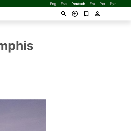
Eng
Esp
Deutsch
Fra
Por
Рус
emphis