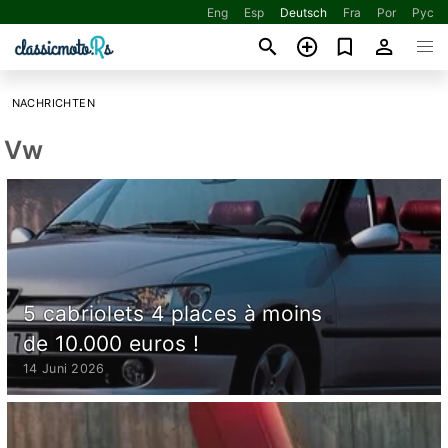
Eng
Esp
Deutsch
Fra
Por
Рус
NACHRICHTEN
Vw
5 cabriolets 4 places à moins
de 10.000 euros !
14 Juni 2026