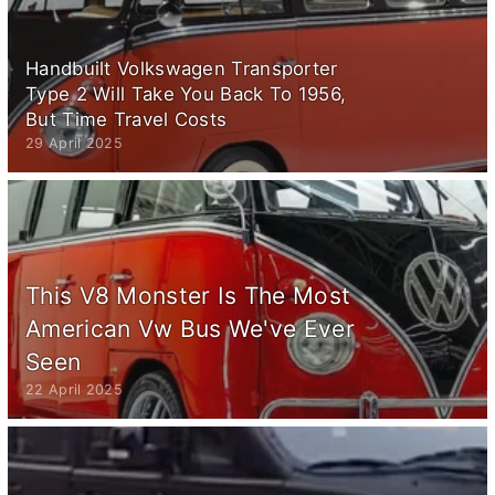
Handbuilt Volkswagen Transporter
Type 2 Will Take You Back To 1956,
But Time Travel Costs
29 April 2025
This V8 Monster Is The Most
American Vw Bus We've Ever
Seen
22 April 2025