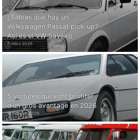
¿Sabías que hay un
Volkswagen Passat pick-up?
Así es el VW Saveiro
3 März 2026
5 voitures qui vont profiter
d’un gros avantage en 2026
18 Februar 2026