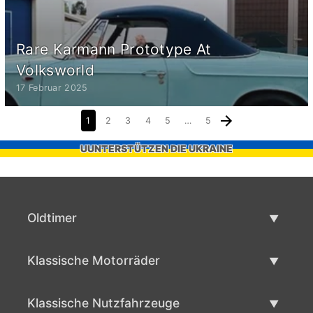
Rare Karmann Prototype At
Volksworld
17 Februar 2025
1
2
3
4
5
…
5
UUNTERSTÜTZEN DIE UKRAINE
Oldtimer
Oldtimerliste
Klassische Motorräder
Oldtimer verkaufen
Klassische Motorräder Liste
Klassische Nutzfahrzeuge