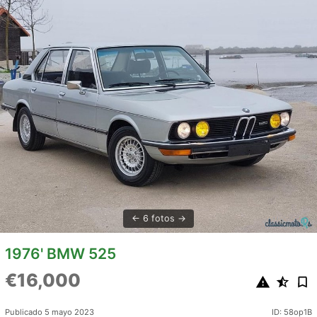
6 fotos
1976' BMW 525
€16,000
Publicado 5 mayo 2023
ID: 58op1B