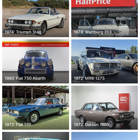
1974' Triumph Stag
1978' Wartburg 353
1980' Fiat 750 Abarth
1972' MINI 1275
1972' Fiat 130
1972' Datsun 1600