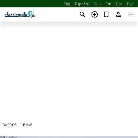
Eng
Español
Deu
Fra
Por
Рус
CARROS
BMW