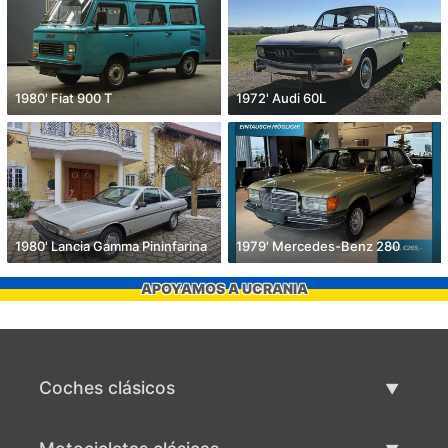
1980' Fiat 900 T
1972' Audi 60L
1980' Lancia Gamma Pininfarina
1979' Mercedes-Benz 280
APOYAMOS A UCRANIA
Coches clásicos
Lista de autos clásicos