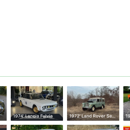
1974' Lancia Fulvia
1972' Land Rover Serie III
19