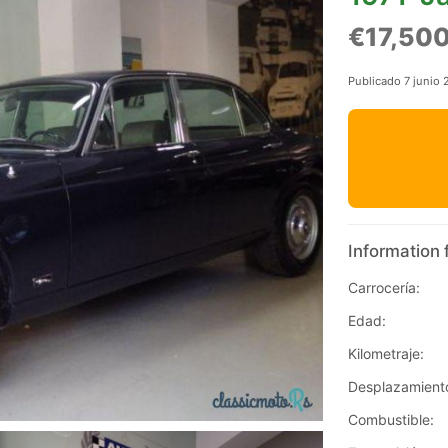
€17,50
Publicado 7 junio
Information 
Carrocería:
Edad:
Kilometraje:
Desplazamient
Combustible: