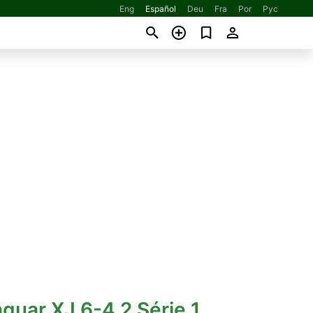
Eng
Español
Deu
Fra
Por
Рус
aguar XJ 6-4.2 Série 1