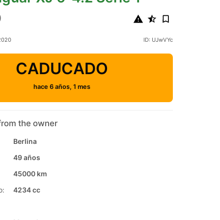
0
 2020
ID: UJwVYc
CADUCADO
hace 6 años, 1 mes
from the owner
Berlina
49 años
45000 km
o:
4234 cc