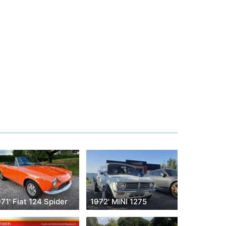
71' Fiat 124 Spider
1972' MINI 1275