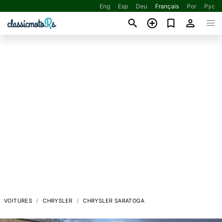
Eng
Esp
Deu
Français
Por
Рус
VOITURES
CHRYSLER
CHRYSLER SARATOGA