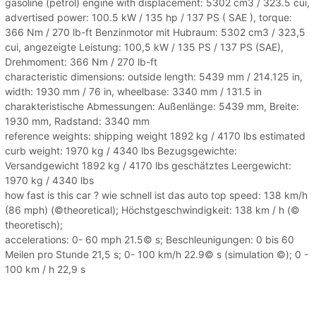
gasoline (petrol) engine with displacement: 5302 cm3 / 323.5 cui,
advertised power: 100.5 kW / 135 hp / 137 PS ( SAE ), torque:
366 Nm / 270 lb-ft Benzinmotor mit Hubraum: 5302 cm3 / 323,5
cui, angezeigte Leistung: 100,5 kW / 135 PS / 137 PS (SAE),
Drehmoment: 366 Nm / 270 lb-ft
characteristic dimensions: outside length: 5439 mm / 214.125 in,
width: 1930 mm / 76 in, wheelbase: 3340 mm / 131.5 in
charakteristische Abmessungen: Außenlänge: 5439 mm, Breite:
1930 mm, Radstand: 3340 mm
reference weights: shipping weight 1892 kg / 4170 lbs estimated
curb weight: 1970 kg / 4340 lbs Bezugsgewichte:
Versandgewicht 1892 kg / 4170 lbs geschätztes Leergewicht:
1970 kg / 4340 lbs
how fast is this car ? wie schnell ist das auto top speed: 138 km/h
(86 mph) (©theoretical); Höchstgeschwindigkeit: 138 km / h (©
theoretisch);
accelerations: 0- 60 mph 21.5© s; Beschleunigungen: 0 bis 60
Meilen pro Stunde 21,5 s; 0- 100 km/h 22.9© s (simulation ©); 0 -
100 km / h 22,9 s