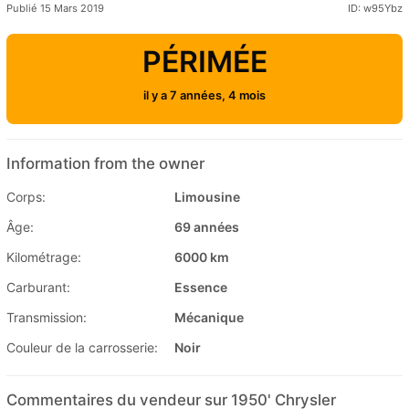
Publié 15 Mars 2019
ID: w95Ybz
PÉRIMÉE
il y a 7 années, 4 mois
Information from the owner
Corps:
Limousine
Âge:
69 années
Kilométrage:
6000 km
Carburant:
Essence
Transmission:
Mécanique
Couleur de la carrosserie:
Noir
Commentaires du vendeur sur 1950' Chrysler