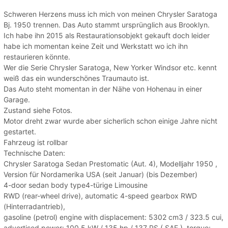
Schweren Herzens muss ich mich von meinen Chrysler Saratoga
Bj. 1950 trennen. Das Auto stammt ursprünglich aus Brooklyn.
Ich habe ihn 2015 als Restaurationsobjekt gekauft doch leider
habe ich momentan keine Zeit und Werkstatt wo ich ihn
restaurieren könnte.
Wer die Serie Chrysler Saratoga, New Yorker Windsor etc. kennt
weiß das ein wunderschönes Traumauto ist.
Das Auto steht momentan in der Nähe von Hohenau in einer
Garage.
Zustand siehe Fotos.
Motor dreht zwar wurde aber sicherlich schon einige Jahre nicht
gestartet.
Fahrzeug ist rollbar
Technische Daten:
Chrysler Saratoga Sedan Prestomatic (Aut. 4), Modelljahr 1950 ,
Version für Nordamerika USA (seit Januar) (bis Dezember)
4-door sedan body type4-türige Limousine
RWD (rear-wheel drive), automatic 4-speed gearbox RWD
(Hinterradantrieb),
gasoline (petrol) engine with displacement: 5302 cm3 / 323.5 cui,
advertised power: 100.5 kW / 135 hp / 137 PS ( SAE ), torque: