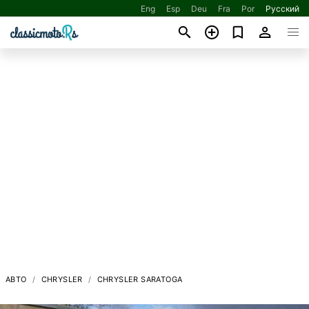
Eng
Esp
Deu
Fra
Por
Русский
АВТО
CHRYSLER
CHRYSLER SARATOGA