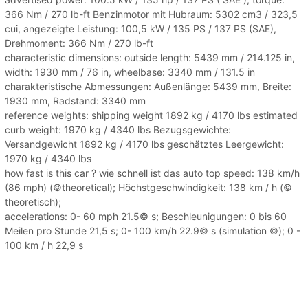
366 Nm / 270 lb-ft Benzinmotor mit Hubraum: 5302 cm3 / 323,5
cui, angezeigte Leistung: 100,5 kW / 135 PS / 137 PS (SAE),
Drehmoment: 366 Nm / 270 lb-ft
characteristic dimensions: outside length: 5439 mm / 214.125 in,
width: 1930 mm / 76 in, wheelbase: 3340 mm / 131.5 in
charakteristische Abmessungen: Außenlänge: 5439 mm, Breite:
1930 mm, Radstand: 3340 mm
reference weights: shipping weight 1892 kg / 4170 lbs estimated
curb weight: 1970 kg / 4340 lbs Bezugsgewichte:
Versandgewicht 1892 kg / 4170 lbs geschätztes Leergewicht:
1970 kg / 4340 lbs
how fast is this car ? wie schnell ist das auto top speed: 138 km/h
(86 mph) (©theoretical); Höchstgeschwindigkeit: 138 km / h (©
theoretisch);
accelerations: 0- 60 mph 21.5© s; Beschleunigungen: 0 bis 60
Meilen pro Stunde 21,5 s; 0- 100 km/h 22.9© s (simulation ©); 0 -
100 km / h 22,9 s