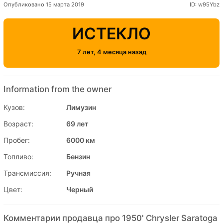
Опубликовано 15 марта 2019
ID: w95Ybz
ИСТЕКЛО
7 лет, 4 месяца назад
Information from the owner
Кузов:
Лимузин
Возраст:
69 лет
Пробег:
6000 км
Топливо:
Бензин
Трансмиссия:
Ручная
Цвет:
Черный
Комментарии продавца про 1950' Chrysler Saratoga