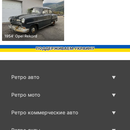
1954' Opel Rekord
ПОДДЕРЖИВАЕМ УКРАИНУ
Ретро авто
Предложения ретро машин
Ретро мото
Продать ретро машину
Предложения ретро мото
Ретро коммерческие авто
Продать ретро мотоцикл
Ретро коммерческий транспорт