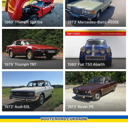
1980' Triumph Spitfire
1973' Mercedes-Benz 450SE
1979' Triumph TR7
1980' Fiat 750 Abarth
1972' Audi 60L
1972' Rover P6
SOUTENONS L'UKRAINE