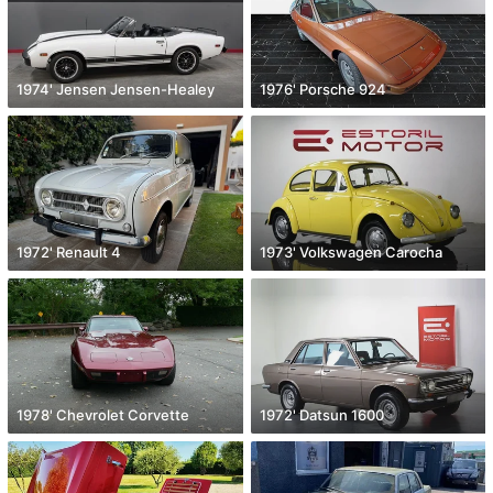
1974' Jensen Jensen-Healey
1976' Porsche 924
1972' Renault 4
1973' Volkswagen Carocha
1978' Chevrolet Corvette
1972' Datsun 1600