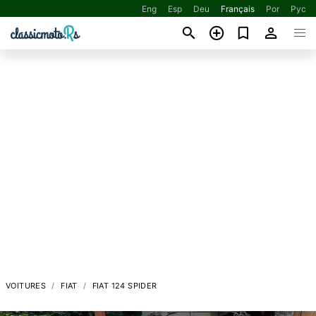
Eng
Esp
Deu
Français
Por
Рус
VOITURES
FIAT
FIAT 124 SPIDER