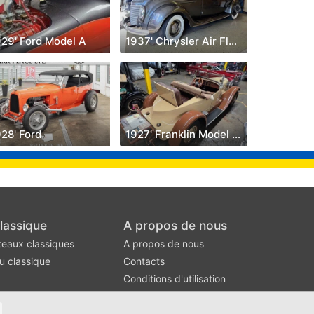
929' Ford Model A
1937' Chrysler Air Flow
28' Ford
1927' Franklin Model 11B
lassique
A propos de nous
teaux classiques
A propos de nous
u classique
Contacts
Conditions d'utilisation