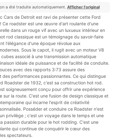
ion a été traduite automatiquement.
Afficher l'original
 Cars de Detroit est ravi de présenter cette Ford
 Ce roadster est une œuvre d'art roulante d'une
elle dans un rouge vif avec un luxueux intérieur en
hot rod classique est un témoignage du savoir-faire
ant l'élégance d'une époque révolue aux
odernes. Sous le capot, il rugit avec un moteur V8
cubes associé à une transmission automatique
inaison idéale de puissance et de facilité de conduite.
 pouces avec des rapports 3:73 assure des
et des performances passionnantes. Ce qui distingue
d Roadster de 1932, c'est sa construction hot rod.
est soigneusement conçu pour offrir une expérience
 sur la route. C'est une fusion de design classique et
ntemporaine qui incarne l'esprit de créativité
sonnalisée. Posséder et conduire ce Roadster n'est
n privilège ; c'est un voyage dans le temps et une
la passion durable pour le hot rodding. C'est une
lante qui continue de conquérir le cœur des
des spectateurs.