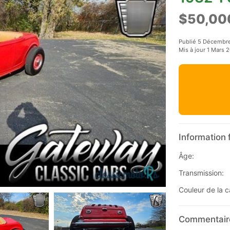
$50,00
Publié 5 Décembr
Mis à jour 1 Mars 
Information 
Âge:
Transmission:
Couleur de la c
Commentaire