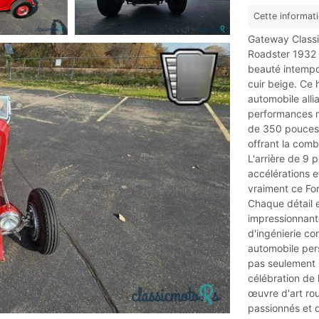
Cette informat
Gateway Classic
Roadster 1932 !
beauté intempor
cuir beige. Ce 
automobile alli
performances m
de 350 pouces 
offrant la comb
L'arrière de 9
accélérations 
vraiment ce For
Chaque détail 
impressionnante
d'ingénierie co
automobile per
pas seulement u
célébration de 
œuvre d'art rou
passionnés et 