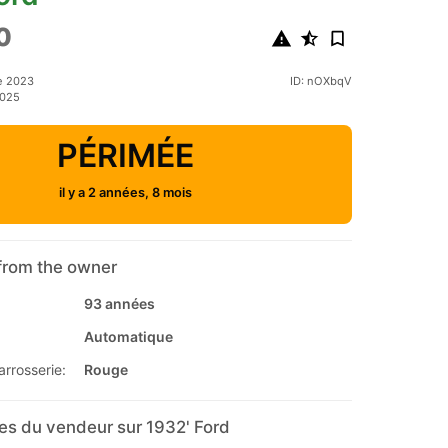
0
e 2023
ID: nOXbqV
2025
PÉRIMÉE
il y a 2 années, 8 mois
from the owner
93 années
Automatique
arrosserie:
Rouge
s du vendeur sur 1932' Ford