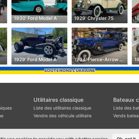
1930' Ford Model A
1929' Chrysler 75
1
1929' Ford Model A
1934' Pierce-Arrow Model 840A
19
SOUTENONS L'UKRAINE
Utilitaires classique
Bateaux c
siques
Liste des utilitaires classique
Liste des ba
ue
Vendre des véhicule utilitaire
Vends batea
We use cookies to provide you with a better service
Ok, got it